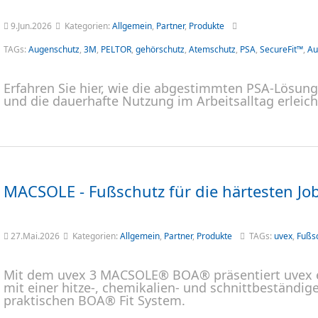
9.Jun.2026
Kategorien:
Allgemein
,
Partner
,
Produkte
TAGs:
Augenschutz
,
3M
,
PELTOR
,
gehörschutz
,
Atemschutz
,
PSA
,
SecureFit™
,
Au
Erfahren Sie hier, wie die abgestimmten PSA-Lösung
und die dauerhafte Nutzung im Arbeitsalltag erleich
MACSOLE - Fußschutz für die härtesten Jo
27.Mai.2026
Kategorien:
Allgemein
,
Partner
,
Produkte
TAGs:
uvex
,
Fußs
Mit dem uvex 3 MACSOLE® BOA® präsentiert uvex ei
mit einer hitze-, chemikalien- und schnittbeständi
praktischen BOA® Fit System.