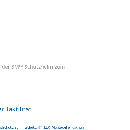
d der 3M™ Schutzhelm zum
 Taktilität
dschutz
,
schnittschutz
,
HYFLEX
,
Montagehandschuh