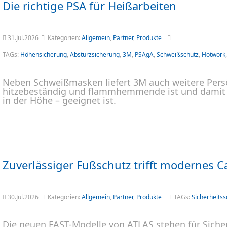
Die richtige PSA für Heißarbeiten
31.Jul.2026
Kategorien:
Allgemein
,
Partner
,
Produkte
TAGs:
Höhensicherung
,
Absturzsicherung
,
3M
,
PSAgA
,
Schweißschutz
,
Hotwork
Neben Schweißmasken liefert 3M auch weitere Persö
hitzebeständig und flammhemmende ist und damit f
in der Höhe – geeignet ist.
Zuverlässiger Fußschutz trifft modernes C
30.Jul.2026
Kategorien:
Allgemein
,
Partner
,
Produkte
TAGs:
Sicherheits
Die neuen FAST-Modelle von ATLAS stehen für Sicher