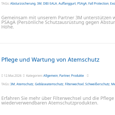
TAGs:
Absturzsicherung
,
3M
,
DBI-SALA
,
Auffanggurt
,
PSAgA
,
Fall Protection
,
Exo
Gemeinsam mit unserem Partner 3M unterstützen wir
PSAgA (Persönliche Schutzausrüstung gegen Absturz)
Höhe.
Pflege und Wartung von Atemschutz
12.Mai.2026
Kategorien:
Allgemein
,
Partner
,
Produkte
TAGs:
3M
,
Atemschutz
,
Gebläseatemschutz
,
Filterwechsel
,
Schweißerschutz
,
Me
Erfahren Sie mehr über Filterwechsel und die Pfleg
wiederverwendbaren Atemschutzprodukten.