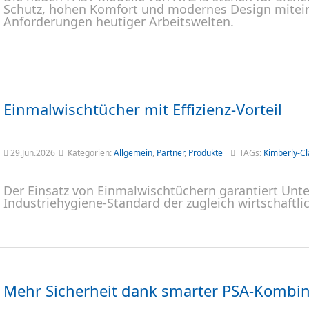
Schutz, hohen Komfort und modernes Design miteina
Anforderungen heutiger Arbeitswelten.
Einmalwischtücher mit Effizienz-Vorteil
29.Jun.2026
Kategorien:
Allgemein
,
Partner
,
Produkte
TAGs:
Kimberly-Cl
Der Einsatz von Einmalwischtüchern garantiert U
Industriehygiene-Standard der zugleich wirtschaftlic
Mehr Sicherheit dank smarter PSA-Kombin