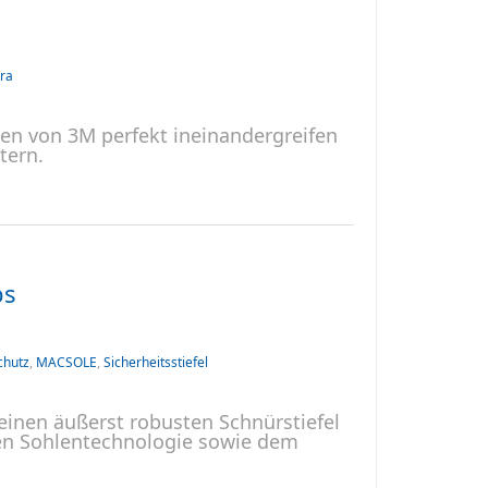
ra
en von 3M perfekt ineinandergreifen
tern.
bs
chutz
,
MACSOLE
,
Sicherheitsstiefel
nen äußerst robusten Schnürstiefel
gen Sohlentechnologie sowie dem