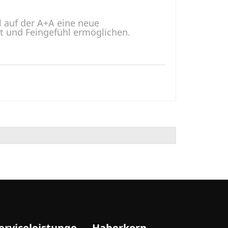
l auf der A+A eine neue
ät und Feingefühl ermöglichen.
erviceleistunge
Haberkorn