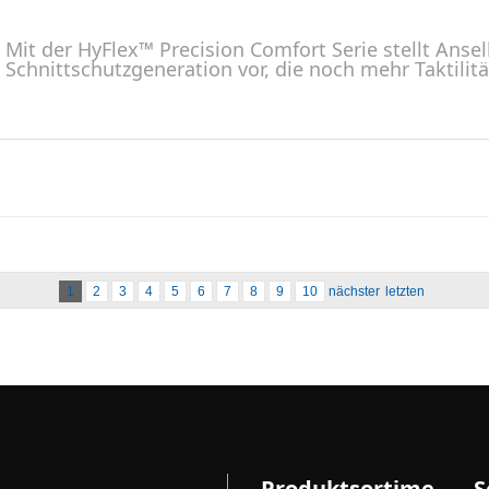
Mit der HyFlex™ Precision Comfort Serie stellt Ansel
Schnittschutzgeneration vor, die noch mehr Taktilit
1
2
3
4
5
6
7
8
9
10
nächster
letzten
Produktsortime
S