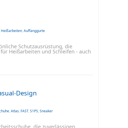
,
Heißarbeiten
,
Auffanggurte
nliche Schutzausrüstung, die
ür Heißarbeiten und Schleifen - auch
asual-Design
schuhe
,
Atlas
,
FAST
,
S1PS
,
Sneaker
heitsschuhe, die zuverlässigen