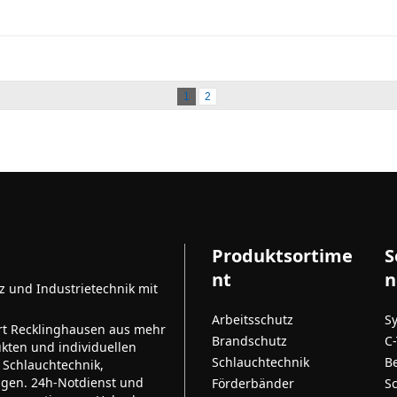
1
2
Produktsortime
S
nt
n
tz und Industrietechnik mit
Arbeitsschutz
S
rt Recklinghausen aus mehr
Brandschutz
C
kten und individuellen
Schlauchtechnik
B
 Schlauchtechnik,
ngen. 24h-Notdienst und
Förderbänder
S