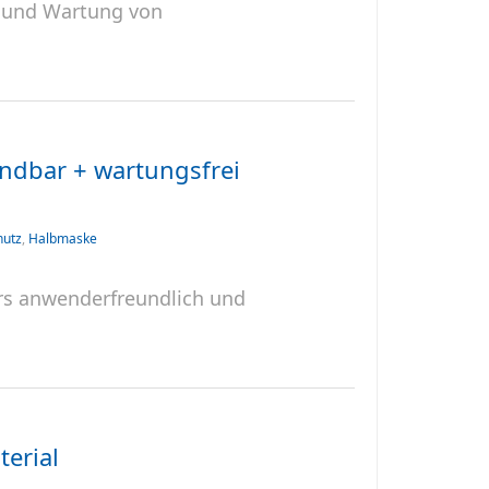
e und Wartung von
ndbar + wartungsfrei
hutz
,
Halbmaske
rs anwenderfreundlich und
terial