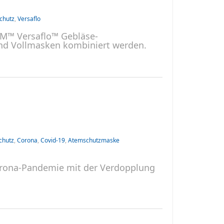
chutz
,
Versaflo
3M™ Versaflo™ Gebläse-
nd Vollmasken kombiniert werden.
chutz
,
Corona
,
Covid-19
,
Atemschutzmaske
Corona-Pandemie mit der Verdopplung