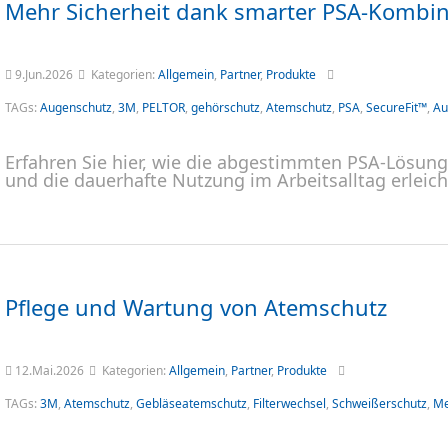
Mehr Sicherheit dank smarter PSA-Kombin
9.Jun.2026
Kategorien:
Allgemein
,
Partner
,
Produkte
TAGs:
Augenschutz
,
3M
,
PELTOR
,
gehörschutz
,
Atemschutz
,
PSA
,
SecureFit™
,
Au
Erfahren Sie hier, wie die abgestimmten PSA-Lösung
und die dauerhafte Nutzung im Arbeitsalltag erleich
Pflege und Wartung von Atemschutz
12.Mai.2026
Kategorien:
Allgemein
,
Partner
,
Produkte
TAGs:
3M
,
Atemschutz
,
Gebläseatemschutz
,
Filterwechsel
,
Schweißerschutz
,
Me