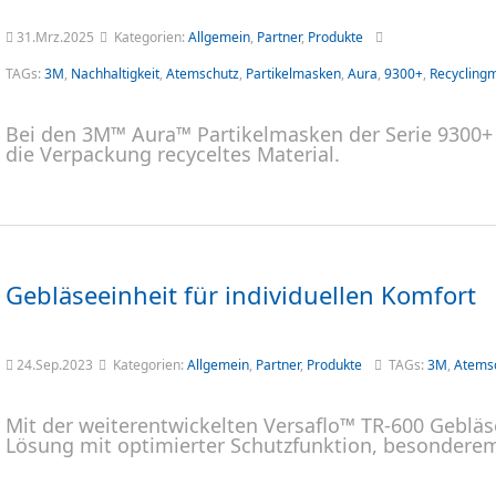
31.Mrz.2025
Kategorien:
Allgemein
,
Partner
,
Produkte
TAGs:
3M
,
Nachhaltigkeit
,
Atemschutz
,
Partikelmasken
,
Aura
,
9300+
,
Recyclingm
Bei den 3M™ Aura™ Partikelmasken der Serie 9300+ 
die Verpackung recyceltes Material.
Gebläseeinheit für individuellen Komfort
24.Sep.2023
Kategorien:
Allgemein
,
Partner
,
Produkte
TAGs:
3M
,
Atems
Mit der weiterentwickelten Versaflo™ TR-600 Geblä
Lösung mit optimierter Schutzfunktion, besondere