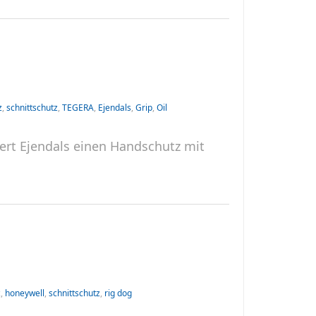
z
,
schnittschutz
,
TEGERA
,
Ejendals
,
Grip
,
Oil
ert Ejendals einen Handschutz mit
z
,
honeywell
,
schnittschutz
,
rig dog