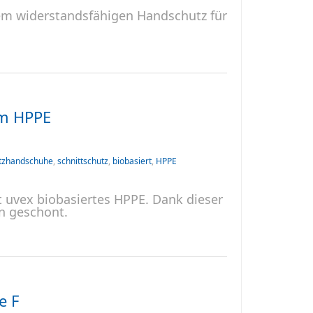
rem widerstandsfähigen Handschutz für
em HPPE
tzhandschuhe
,
schnittschutz
,
biobasiert
,
HPPE
t uvex biobasiertes HPPE. Dank dieser
n geschont.
e F