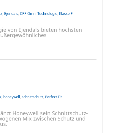
tz
,
Ejendals
,
CRF-Omni-Technologie
,
Klasse F
e von Ejendals bieten höchsten
 außergewöhnliches
z
,
honeywell
,
schnittschutz
,
Perfect Fit
gänzt Honeywell sein Schnittschutz-
gewogenen Mix zwischen Schutz und
us.