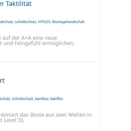
 Taktilität
dschutz
,
schnittschutz
,
HYFLEX
,
Montagehandschuh
l auf der A+A eine neue
ät und Feingefühl ermöglichen.
rt
schutz
,
schnittschutz
,
bamboo
,
twinflex
iniert das Beste aus zwei Welten in
 Level D).