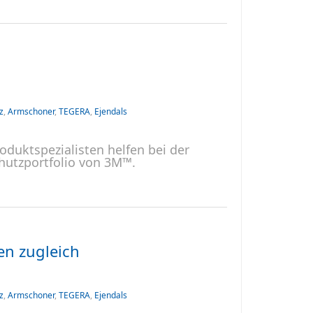
z
,
Armschoner
,
TEGERA
,
Ejendals
duktspezialisten helfen bei der
hutzportfolio von 3M™.
en zugleich
z
,
Armschoner
,
TEGERA
,
Ejendals