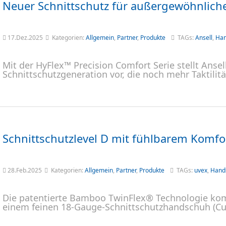
Neuer Schnittschutz für außergewöhnlicher
17.Dez.2025
Kategorien:
Allgemein
,
Partner
,
Produkte
TAGs:
Ansell
,
Han
Mit der HyFlex™ Precision Comfort Serie stellt Ansel
Schnittschutzgeneration vor, die noch mehr Taktilit
Schnittschutzlevel D mit fühlbarem Komfo
28.Feb.2025
Kategorien:
Allgemein
,
Partner
,
Produkte
TAGs:
uvex
,
Hand
Die patentierte Bamboo TwinFlex® Technologie komb
einem feinen 18-Gauge-Schnittschutzhandschuh (Cut