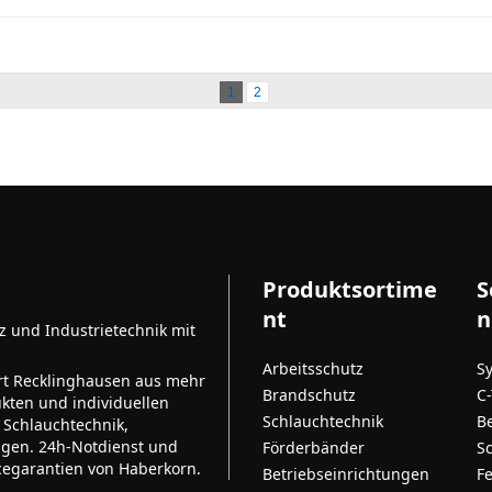
1
2
Produktsortime
S
nt
n
tz und Industrietechnik mit
Arbeitsschutz
S
rt Recklinghausen aus mehr
Brandschutz
C
kten und individuellen
Schlauchtechnik
B
 Schlauchtechnik,
ngen. 24h-Notdienst und
Förderbänder
S
cegarantien von Haberkorn.
Betriebseinrichtungen
F