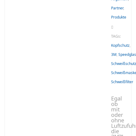
Partner
,
Produkte
TAGs:
Kopfschutz
,
3M
,
Speedglas
Schweißschut
Schweißmask
Schweißfilter
Egal
ob
mit
oder
ohne
Luftzufuhr
die