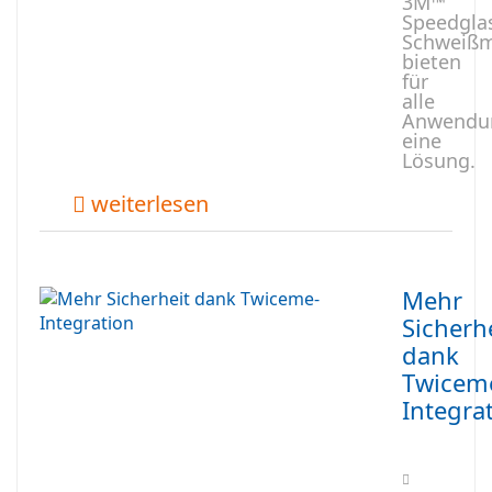
3M™
Speedgla
Schweiß
bieten
für
alle
Anwendu
eine
Lösung.
weiterlesen
Mehr
Sicherh
dank
Twicem
Integra