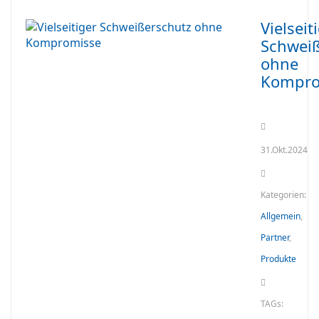
Vielseit
Schweiß
ohne
Kompro
31.Okt.2024
Kategorien:
Allgemein
,
Partner
,
Produkte
TAGs: