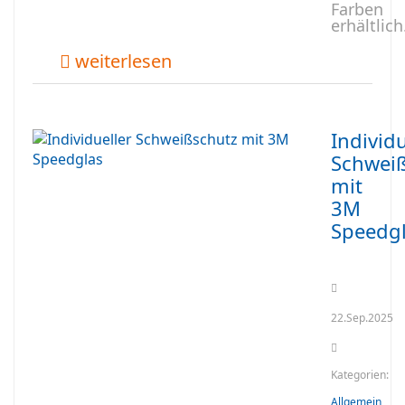
Farben
erhältlich
weiterlesen
Individu
Schwei
mit
3M
Speedg
22.Sep.2025
Kategorien:
Allgemein
,