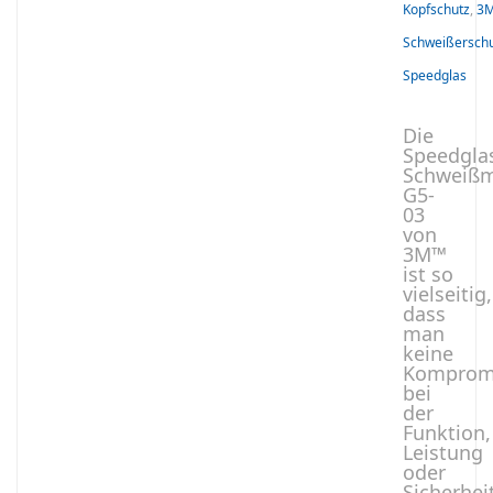
Kopfschutz
,
3
Schweißersch
Speedglas
Die
Speedgla
Schweiß
G5-
03
von
3M™
ist so
vielseitig,
dass
man
keine
Komprom
bei
der
Funktion,
Leistung
oder
Sicherhei