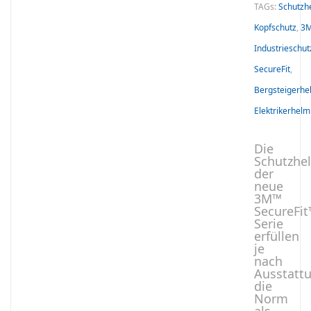
TAGs:
Schutzh
Kopfschutz
,
3
Industrieschu
SecureFit
,
Bergsteigerhe
Elektrikerhelm
Die
Schutzhe
der
neue
3M™
SecureFit
Serie
erfüllen
je
nach
Ausstatt
die
Norm