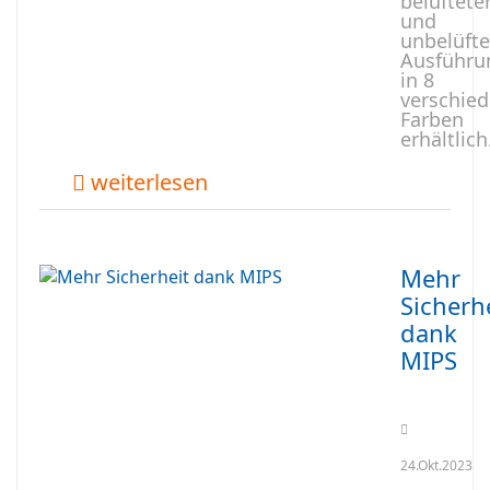
belüftete
und
unbelüfte
Ausführu
in 8
verschie
Farben
erhältlich
weiterlesen
Mehr
Sicherh
dank
MIPS
24.Okt.2023