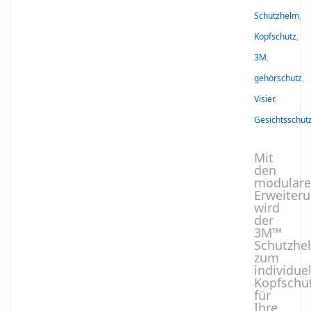
Schutzhelm
,
Kopfschutz
,
3M
,
gehörschutz
,
Visier
,
Gesichtsschut
Mit
den
modular
Erweiter
wird
der
3M™
Schutzhe
zum
individue
Kopfschu
für
Ihre