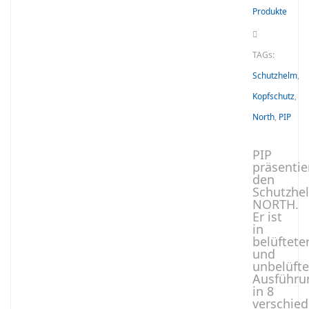
Produkte
TAGs:
Schutzhelm
,
Kopfschutz
,
North
,
PIP
PIP
präsentie
den
Schutzhe
NORTH.
Er ist
in
belüftete
und
unbelüfte
Ausführu
in 8
verschie