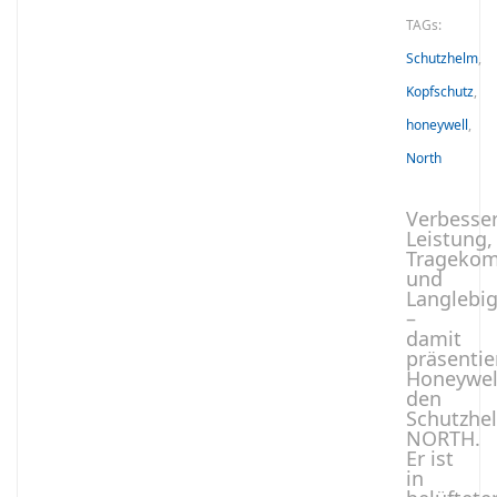
TAGs:
Schutzhelm
,
Kopfschutz
,
honeywell
,
North
Verbesse
Leistung,
Tragekom
und
Langlebig
­–
damit
präsentie
Honeywel
den
Schutzhe
NORTH.
Er ist
in