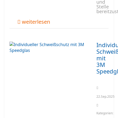
und
Stelle
bereitzust
weiterlesen
Individu
Schwei
mit
3M
Speedg
22.Sep.2025
Kategorien: