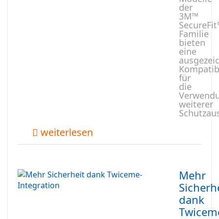
der
3M™
SecureFi
Familie
bieten
eine
ausgezei
Kompatibi
für
die
Verwend
weiterer
Schutzau
weiterlesen
Mehr
Sicherh
dank
Twicem