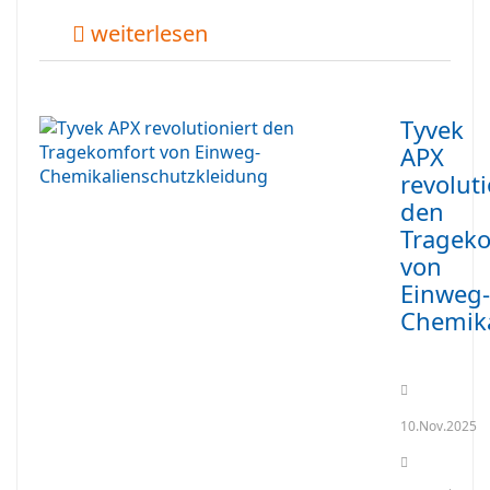
weiterlesen
Tyvek
APX
revoluti
den
Tragek
von
Einweg-
Chemika
10.Nov.2025