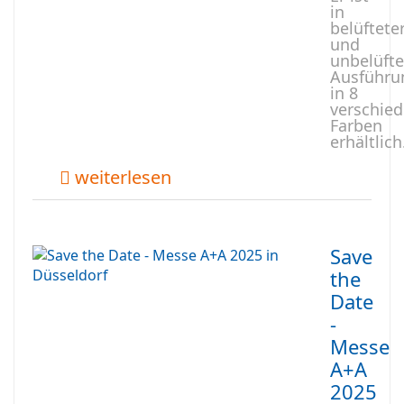
in
belüftete
und
unbelüfte
Ausführu
in 8
verschie
Farben
erhältlich
weiterlesen
Save
the
Date
-
Messe
A+A
2025