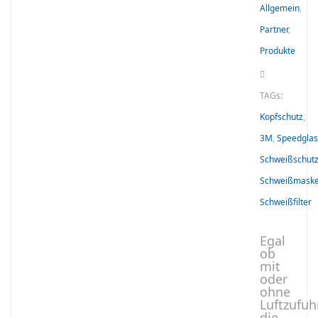
Allgemein
,
Partner
,
Produkte
TAGs:
Kopfschutz
,
3M
,
Speedglas
Schweißschut
Schweißmask
Schweißfilter
Egal
ob
mit
oder
ohne
Luftzufuhr
die