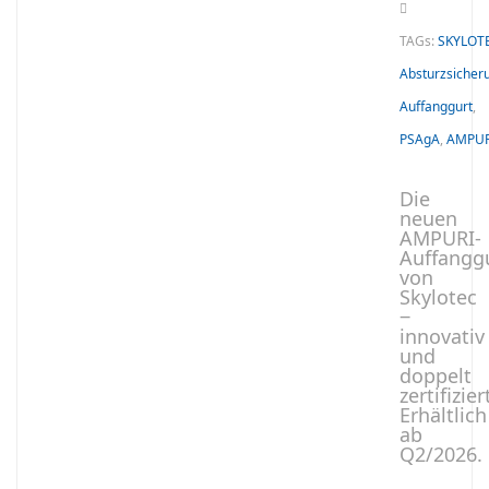
TAGs:
SKYLOT
Absturzsicher
Auffanggurt
,
PSAgA
,
AMPUR
Die
neuen
AMPURI-
Auffangg
von
Skylotec
‒
innovativ
und
doppelt
zertifizier
Erhältlich
ab
Q2/2026.