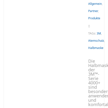
Allgemein
,
Partner
,
Produkte
TAGs:
3M
,
Atemschutz
,
Halbmaske
Die
Halbmas
der
3M™-
Serie
4000+
sind
besonder
anwender
und
komforta