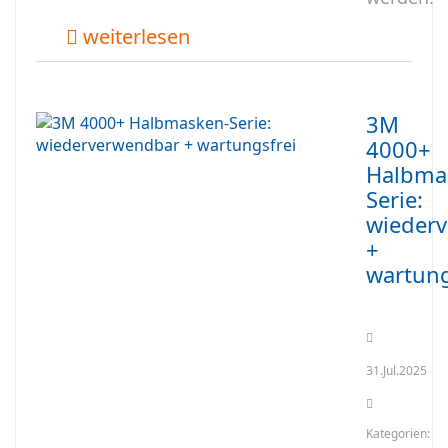
weiterlesen
3M
4000+
Halbma
Serie:
wieder
+
wartung
31.Jul.2025
Kategorien: