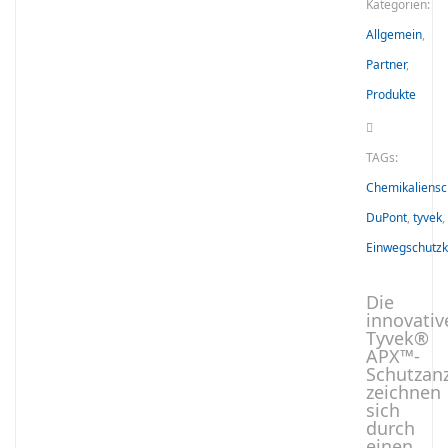
Kategorien:
Allgemein
,
Partner
,
Produkte
TAGs:
Chemikaliensc
DuPont
,
tyvek
,
Einwegschutzk
Die
innovativ
Tyvek®
APX™-
Schutzan
zeichnen
sich
durch
einen