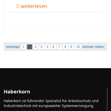
weiterlesen
vorheriger
1
2
3
4
5
6
7
8
9
10
nächster
letzten
Haberkorn
Haberkorn ist führender Spezialist für Arbeitsschutz und
Industrietechnik mit europaweiter Systemversorgung.