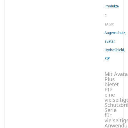
Produkte
TAGs:
Augenschutz
,
avatar
,
HydroShield
,
PIP
Mit Avata
Plus
bietet
PIP
eine
vielseitig
Schutzbri
Serie
für
vielseitig
Anwendu