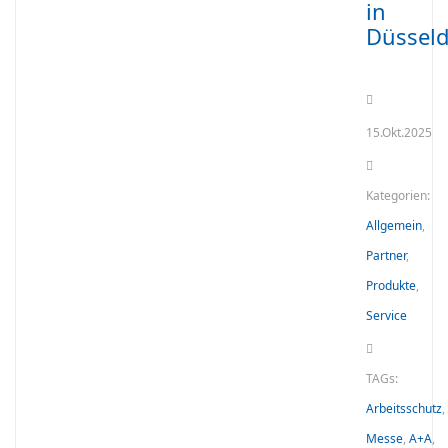
in
Düsseld
15.Okt.2025
Kategorien:
Allgemein
,
Partner
,
Produkte
,
Service
TAGs:
Arbeitsschutz
,
Messe
,
A+A
,