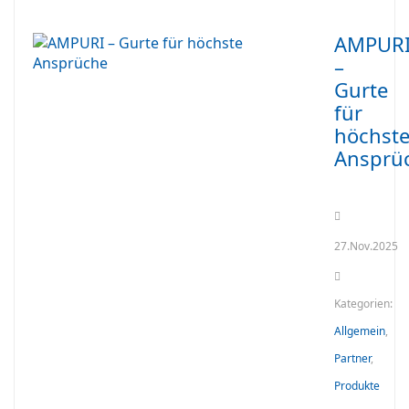
AMPUR
–
Gurte
für
höchst
Ansprü
27.Nov.2025
Kategorien:
Allgemein
,
Partner
,
Produkte