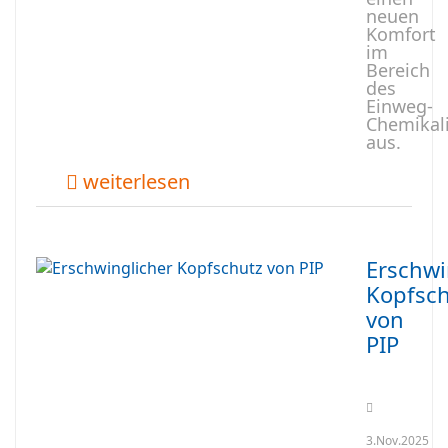
neuen
Komfort
im
Bereich
des
Einweg-
Chemikal
aus.
weiterlesen
Erschwi
Kopfsch
von
PIP
3.Nov.2025