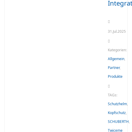
Integra
31.Jul.2025
Kategorien:
Allgemein
,
Partner
,
Produkte
TAGs:
Schutzhelm
,
Kopfschutz
,
SCHUBERTH
,
Twiceme