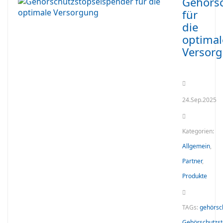
Gehörs
für
die
optimal
Versor
24.Sep.2025
Kategorien:
Allgemein
,
Partner
,
Produkte
TAGs:
gehörsc
Gehörschutzst