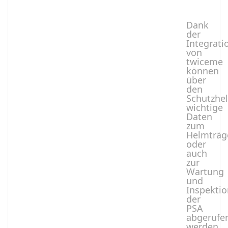
Dank
der
Integrati
von
twiceme
können
über
den
Schutzhe
wichtige
Daten
zum
Helmträg
oder
auch
zur
Wartung
und
Inspektio
der
PSA
abgerufe
werden.