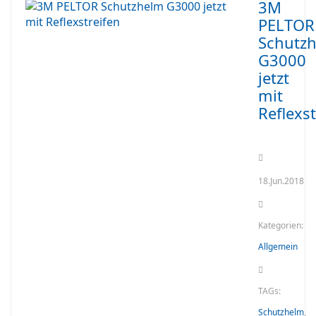
3M
PELTOR
Schutz
G3000
jetzt
mit
Reflexst
18.Jun.2018
Kategorien:
Allgemein
TAGs:
Schutzhelm
,