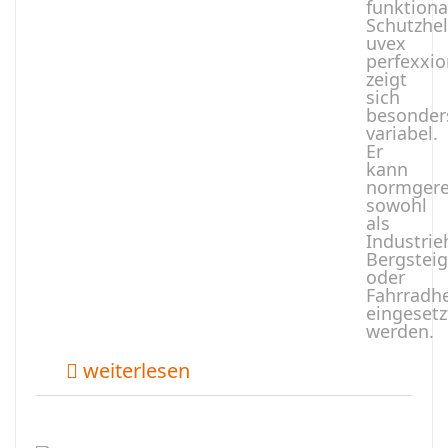
funktiona
Schutzhe
uvex
perfexxio
zeigt
sich
besonder
variabel.
Er
kann
normgere
sowohl
als
Industrie
Bergsteig
oder
Fahrradh
eingesetz
werden.
weiterlesen