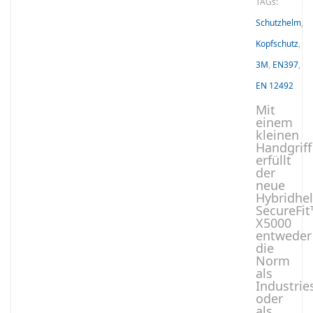
TAGs:
Schutzhelm
,
Kopfschutz
,
3M
,
EN397
,
EN 12492
Mit
einem
kleinen
Handgriff
erfüllt
der
neue
Hybridhe
SecureFi
X5000
entweder
die
Norm
als
Industri
oder
als