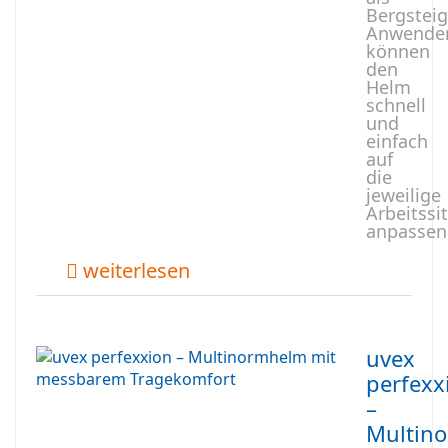
Bergstei
Anwende
können
den
Helm
schnell
und
einfach
auf
die
jeweilige
Arbeitssi
anpassen
weiterlesen
uvex
perfexx
–
Multin