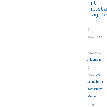
mit
messba
Tragek
30.Jul.2018
Kategorien:
Allgemein
TAGs:
uvex
,
Schutzhelm
,
Kopfschutz
,
Multinorm
Der