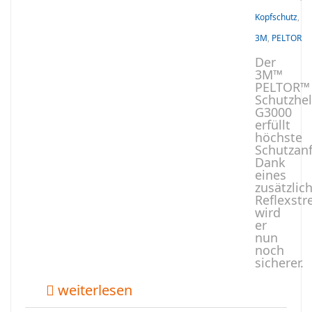
Kopfschutz
,
3M
,
PELTOR
Der
3M™
PELTOR™
Schutzhe
G3000
erfüllt
höchste
Schutzan
Dank
eines
zusätzlic
Reflexstr
wird
er
nun
noch
sicherer.
weiterlesen