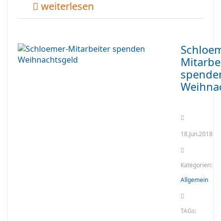
weiterlesen
Schloem
Mitarbe
spende
Weihna
18.Jun.2018
Kategorien:
Allgemein
TAGs: