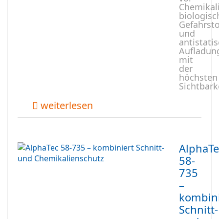
Chemikal
biologisc
Gefahrsto
und
antistati
Aufladun
mit
der
höchsten
Sichtbark
weiterlesen
AlphaTe
58-
735
–
kombini
Schnitt-