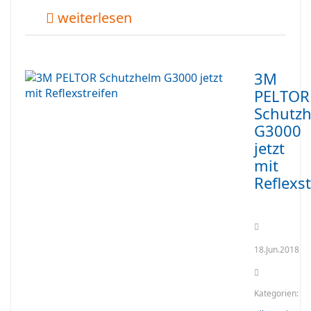
weiterlesen
3M
PELTOR
Schutz
G3000
jetzt
mit
Reflexst
18.Jun.2018
Kategorien: