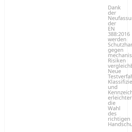
Dank
der
Neufassu
der
EN
388:2016
werden
Schutzha
gegen
mechanis
Risiken
vergleich
Neue
Testverfa
Klassifiz
und
Kennzeic
erleichte
die
Wahl
des
richtigen
Handschu