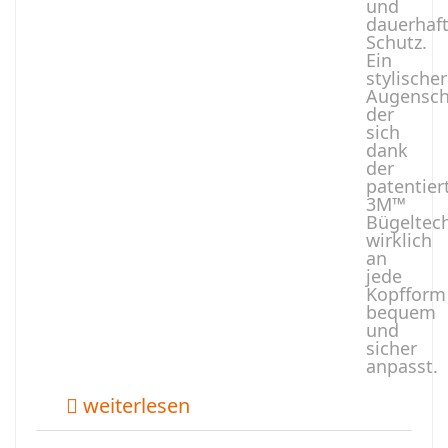
und
dauerhaf
Schutz.
Ein
stylischer
Augensch
der
sich
dank
der
patentier
3M™
Bügeltec
wirklich
an
jede
Kopfform
bequem
und
sicher
anpasst.
weiterlesen