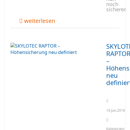
noch
sicherer.
weiterlesen
SKYLOT
RAPTO
–
Höhens
neu
definier
18.Jun.2018
Kategorien: