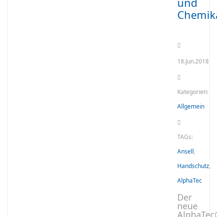
und
Chemika
18.Jun.2018
Kategorien:
Allgemein
TAGs:
Ansell
,
Handschutz
,
AlphaTec
Der
neue
AlphaTec