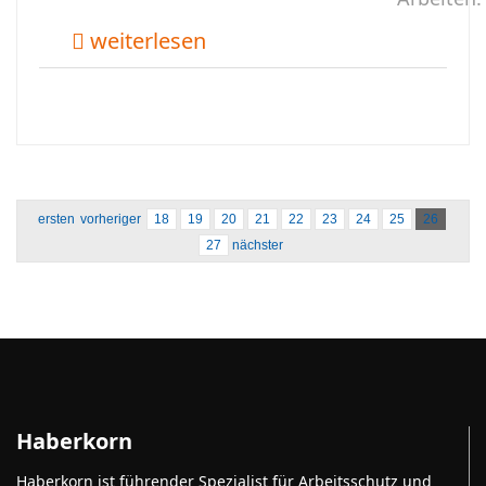
weiterlesen
ersten
vorheriger
18
19
20
21
22
23
24
25
26
27
nächster
Haberkorn
Haberkorn ist führender Spezialist für Arbeitsschutz und