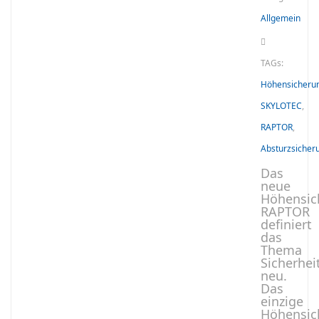
Allgemein
TAGs:
Höhensicheru
SKYLOTEC
,
RAPTOR
,
Absturzsicher
Das
neue
Höhensic
RAPTOR
definiert
das
Thema
Sicherhei
neu.
Das
einzige
Höhensic