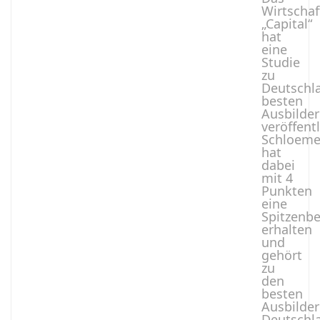
Wirtscha
„Capital“
hat
eine
Studie
zu
Deutschl
besten
Ausbilder
veröffentl
Schloeme
hat
dabei
mit 4
Punkten
eine
Spitzenb
erhalten
und
gehört
zu
den
besten
Ausbilde
Deutschl