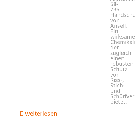
58-
735
Handsch
von
Ansell.
Ein
wirksame
Chemikal
der
zugleich
einen
robusten
Schutz
vor
Riss-,
Stich-
und
Schürfver
bietet.
weiterlesen