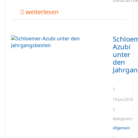
weiterlesen
Schloem
Azubi
unter
den
Jahrga
19.Jun.2018
Kategorien:
Allgemein