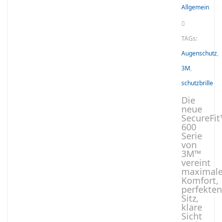
Allgemein
TAGs:
Augenschutz
,
3M
,
schutzbrille
Die
neue
SecureFi
600
Serie
von
3M™
vereint
maximal
Komfort,
perfekten
Sitz,
klare
Sicht