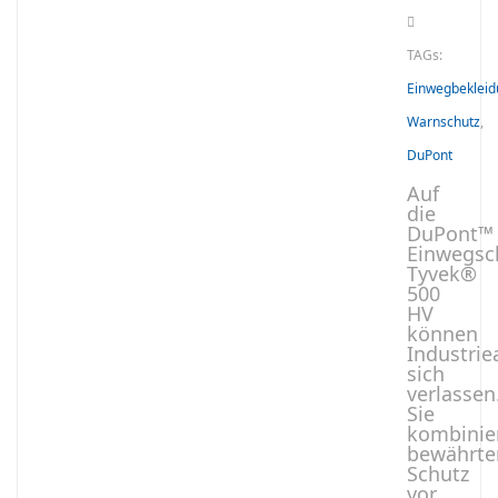
TAGs:
Einwegbeklei
Warnschutz
,
DuPont
Auf
die
DuPont™
Einwegsc
Tyvek®
500
HV
können
Industrie
sich
verlassen
Sie
kombinie
bewährte
Schutz
vor