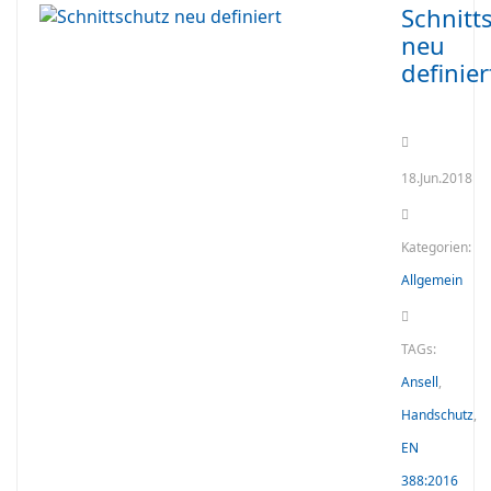
Schnitt
neu
definier
18.Jun.2018
Kategorien:
Allgemein
TAGs:
Ansell
,
Handschutz
,
EN
388:2016