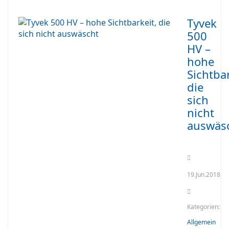
Tyvek
500
HV –
hohe
Sichtbar
die
sich
nicht
auswäs
19.Jun.2018
Kategorien:
Allgemein