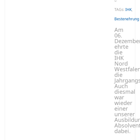
TAGs:
IHK
,
Bestenehrung
Am
06.
Dezembe
ehrte
die
IHK
Nord
Westfale
die
Jahrgang
Auch
diesmal
war
wieder
einer
unserer
Ausbildu
Absolven
dabei.