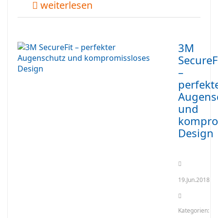
weiterlesen
3M
SecureF
–
perfekt
Augens
und
kompro
Design
19.Jun.2018
Kategorien: