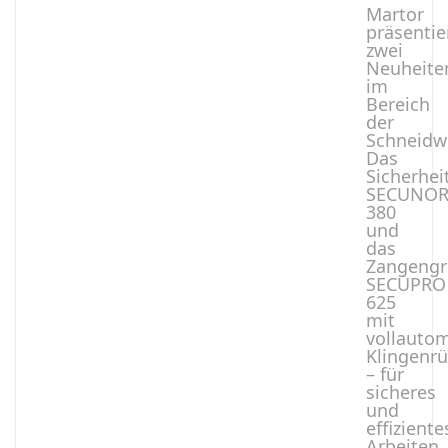
Martor
präsentie
zwei
Neuheite
im
Bereich
der
Schneidw
Das
Sicherhe
SECUNO
380
und
das
Zangengr
SECUPRO
625
mit
vollauto
Klingenr
– für
sicheres
und
effiziente
Arbeiten.