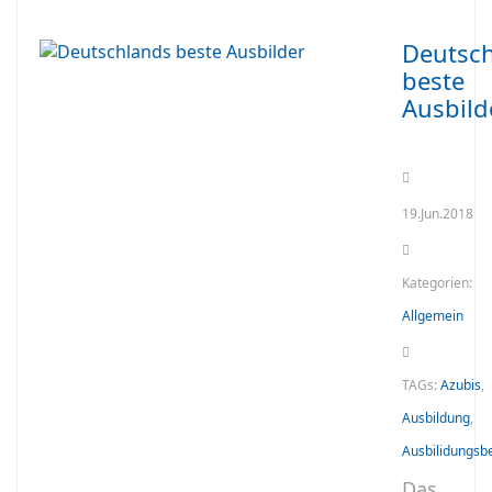
Deutsc
beste
Ausbild
19.Jun.2018
Kategorien:
Allgemein
TAGs:
Azubis
,
Ausbildung
,
Ausbilidungsbe
Das