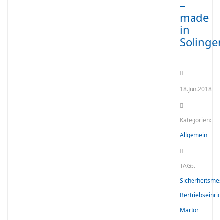
–
made
in
Solinge
18.Jun.2018
Kategorien:
Allgemein
TAGs:
Sicherheitsme
Bertriebseinr
Martor