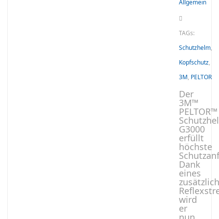
Allgemein
TAGs:
Schutzhelm
,
Kopfschutz
,
3M
,
PELTOR
Der
3M™
PELTOR™
Schutzhe
G3000
erfüllt
höchste
Schutzan
Dank
eines
zusätzlic
Reflexstr
wird
er
nun