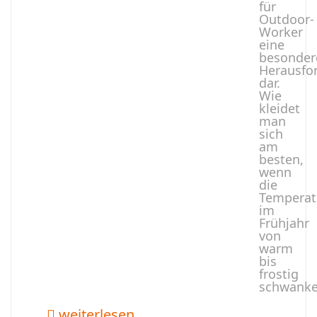
für
Outdoor-
Worker
eine
besonder
Herausfo
dar.
Wie
kleidet
man
sich
am
besten,
wenn
die
Temperat
im
Frühjahr
von
warm
bis
frostig
schwank
weiterlesen