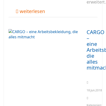
erweitert.
weiterlesen
CARGO
–
eine
Arbeits
die
alles
mitmac
18.Jun.2018
Kategorien: