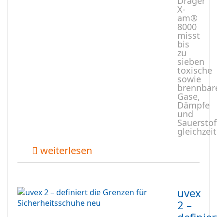
Dräger
X-
am®
8000
misst
bis
zu
sieben
toxische
sowie
brennbar
Gase,
Dämpfe
und
Sauerstof
gleichzeit
weiterlesen
uvex
2 –