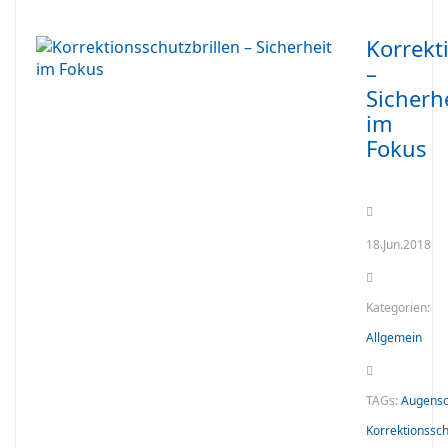
Korrekt
–
Sicherh
im
Fokus
18.Jun.2018
Kategorien:
Allgemein
TAGs:
Augensc
Korrektionssch