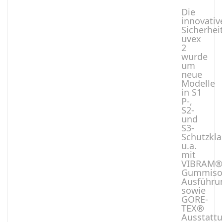
Die
innovativ
Sicherhei
uvex
2
wurde
um
neue
Modelle
in S1
P-,
S2-
und
S3-
Schutzkla
u.a.
mit
VIBRAM
Gummiso
Ausführu
sowie
GORE-
TEX®
Ausstatt