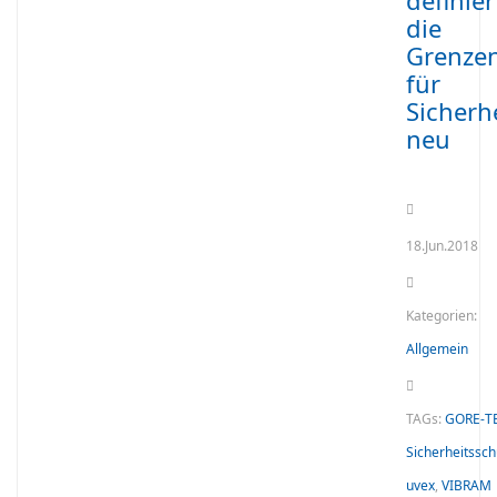
definier
die
Grenze
für
Sicherh
neu
18.Jun.2018
Kategorien:
Allgemein
TAGs:
GORE-T
Sicherheitssc
uvex
,
VIBRAM