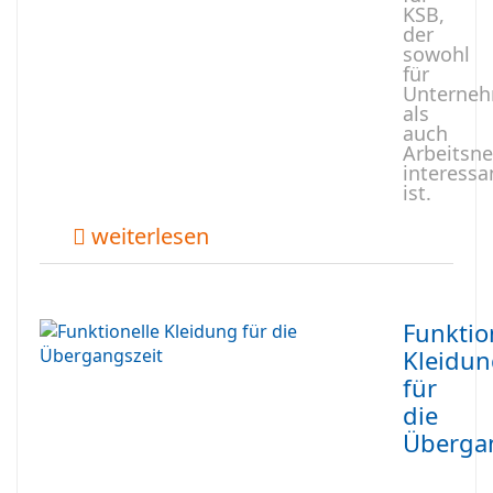
KSB,
der
sowohl
für
Unterne
als
auch
Arbeitsn
interessa
ist.
weiterlesen
Funktio
Kleidu
für
die
Übergan