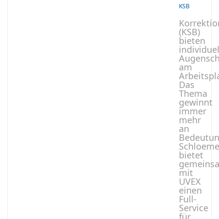
KSB
Korrektio
(KSB)
bieten
individue
Augensch
am
Arbeitspl
Das
Thema
gewinnt
immer
mehr
an
Bedeutun
Schloeme
bietet
gemeins
mit
UVEX
einen
Full-
Service
für