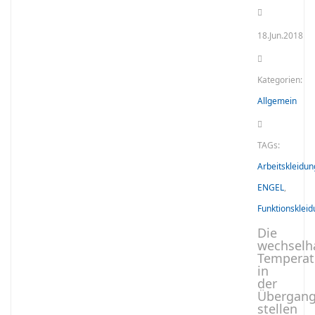
18.Jun.2018
Kategorien:
Allgemein
TAGs:
Arbeitskleidun
ENGEL
,
Funktionsklei
Die
wechselh
Temperat
in
der
Übergang
stellen