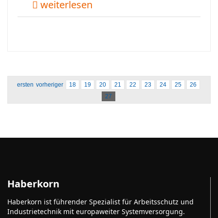
weiterlesen
ersten
vorheriger
18
19
20
21
22
23
24
25
26
27
Haberkorn
Haberkorn ist führender Spezialist für Arbeitsschutz und
Industrietechnik mit europaweiter Systemversorgung.