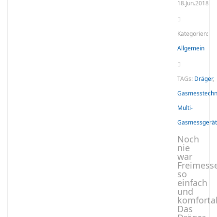
18.Jun.2018
Kategorien:
Allgemein
TAGs:
Dräger
,
Gasmesstechn
Multi-
Gasmessgerät
Noch
nie
war
Freimess
so
einfach
und
komforta
Das