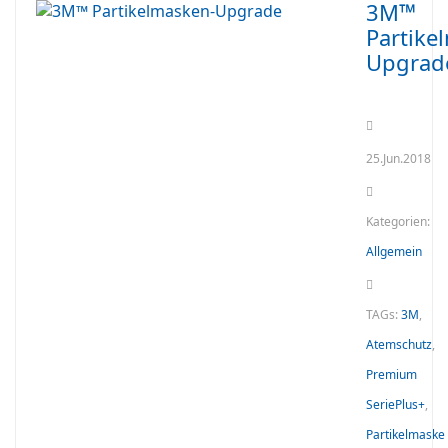
3M™
Partike
Upgrad
25.Jun.2018
Kategorien:
Allgemein
TAGs:
3M
,
Atemschutz
,
Premium
SeriePlus+
,
Partikelmaske