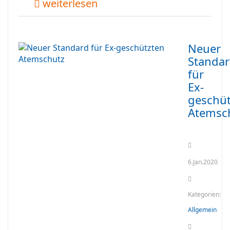
weiterlesen
Neuer
Standa
für
Ex-
geschüt
Atemsc
6.Jan.2020
Kategorien:
Allgemein