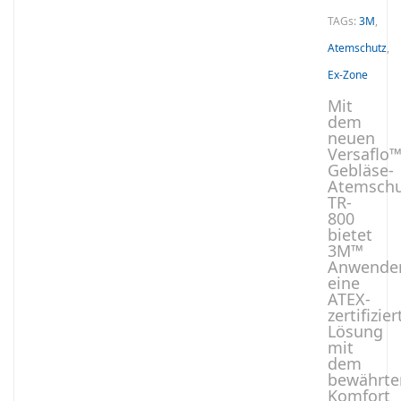
TAGs:
3M
,
Atemschutz
,
Ex-Zone
Mit
dem
neuen
Versaflo
Gebläse-
Atemschu
TR-
800
bietet
3M™
Anwende
eine
ATEX-
zertifizier
Lösung
mit
dem
bewährte
Komfort