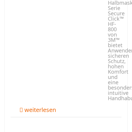
Halbmask
Serie
Secure
Click™
HF-
800
von
3M™
bietet
Anwende
sicheren
Schutz,
hohen
Komfort
und
eine
besonder
intuitive
Handhab
weiterlesen