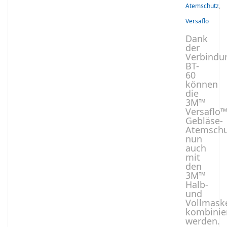
Atemschutz
,
Versaflo
Dank
der
Verbindu
BT-
60
können
die
3M™
Versaflo
Gebläse-
Atemschu
nun
auch
mit
den
3M™
Halb-
und
Vollmask
kombinie
werden.