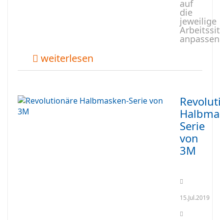
auf
die
jeweilige
Arbeitssi
anpassen
weiterlesen
Revolut
Halbma
Serie
von
3M
15.Jul.2019