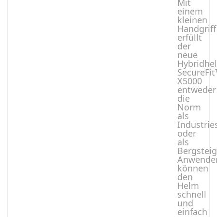
Mit
einem
kleinen
Handgriff
erfüllt
der
neue
Hybridhe
SecureFi
X5000
entweder
die
Norm
als
Industri
oder
als
Bergstei
Anwende
können
den
Helm
schnell
und
einfach