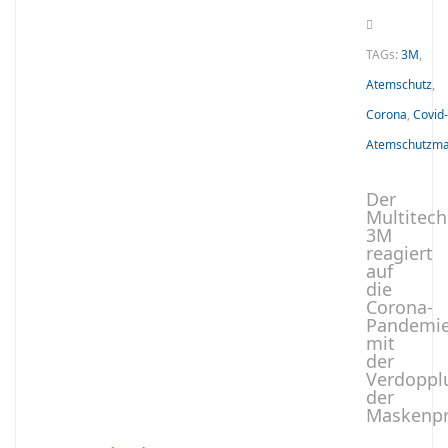
TAGs:
3M
,
Atemschutz
,
Corona
,
Covid
Atemschutzm
Der
Multitec
3M
reagiert
auf
die
Corona-
Pandemi
mit
der
Verdoppl
der
Maskenpr