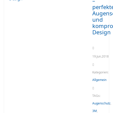
–
perfekt
Augens
und
kompro
Design
19.Jun.2018
Kategorien:
Allgemein
TAGs:
Augenschutz
,
3M
,