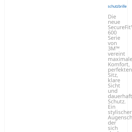
schutzbrille
Die
neue
SecureFi
600
Serie
von
3M™
vereint
maximal
Komfort,
perfekten
Sitz,
klare
Sicht
und
dauerhaf
Schutz.
Ein
stylischer
Augensch
der
sich