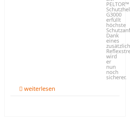
PELTOR™
Schutzhe
G3000
erfüllt
höchste
Schutzan
Dank
eines
zusätzlic
Reflexstr
wird
er
nun
noch
sicherer.
weiterlesen