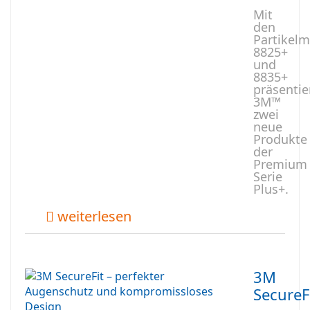
Mit
den
Partikel
8825+
und
8835+
präsentie
3M™
zwei
neue
Produkte
der
Premium
Serie
Plus+.
weiterlesen
3M
SecureF