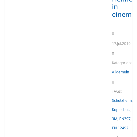
in
einem
17.Jul.2019
Kategorien:
Allgemein
TAGs:
Schutzhelm
,
Kopfschutz
,
3M
,
EN397
,
EN 12492