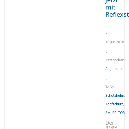
mit
Reflexst
18.Jun.2018
Kategorien:
Allgemein
TAGs:
Schutzhelm
,
Kopfschutz
,
3M
,
PELTOR
Der
3M™