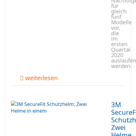
Nachfolg
für
gleich
fünf
Modelle
vor,
die
im
ersten
Quartal
2020
auslaufe
werden.
weiterlesen
3M
SecureF
Schutzh
Zwei
Helme