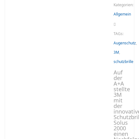
Kategorien:
Allgemein
TAGs:
Augenschutz
,
3M
,
schutzbrille
Auf
der
A+A
stellte
3M
mit
der
innovativ
Schutzbri
Solus
2000
einen