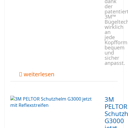
dank
der
patentier
3M™
Bügeltec
wirklich
an
jede
Kopfform
bequem
und
sicher
anpasst.
weiterlesen
3M
PELTOR
Schutz
G3000
jetzt