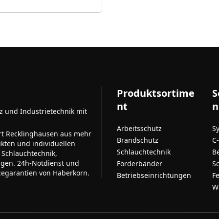
Produktsortime
S
nt
n
tz und Industrietechnik mit
Arbeitsschutz
S
rt Recklinghausen aus mehr
Brandschutz
C
kten und individuellen
Schlauchtechnik
B
 Schlauchtechnik,
ngen. 24h-Notdienst und
Förderbänder
S
cegarantien von Haberkorn.
Betriebseinrichtungen
F
W