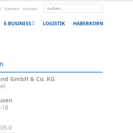
Search
s
Karriere
Kontakt
E-BUSINESS
LOGISTIK
HABERKORN
en
and GmbH & Co. KG
el
usen
-18
805-0