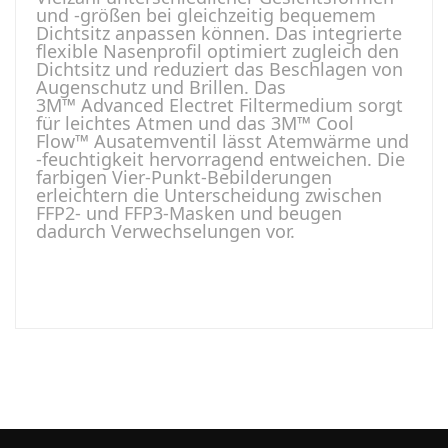
und -größen bei gleichzeitig bequemem
Dichtsitz anpassen können. Das integrierte
flexible Nasenprofil optimiert zugleich den
Dichtsitz und reduziert das Beschlagen von
Augenschutz und Brillen. Das
3M™ Advanced Electret Filtermedium sorgt
für leichtes Atmen und das 3M™ Cool
Flow™ Ausatemventil lässt Atemwärme und
-feuchtigkeit hervorragend entweichen. Die
farbigen Vier-Punkt-Bebilderungen
erleichtern die Unterscheidung zwischen
FFP2- und FFP3-Masken und beugen
dadurch Verwechselungen vor.