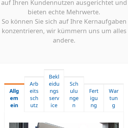
auf Ihren Kundennutzen ausgerichtet und
bieten echte Mehrwerte.
So können Sie sich auf Ihre Kernaufgaben
konzentrieren, wir kümmern uns um alles
andere.
Bekl
Arb
eidu
Sch
Allg
eits
ngs
ulu
Fert
War
em
sch
serv
nge
igu
tun
ein
utz
ice
n
ng
g