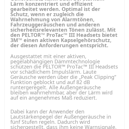
Lärm konzentriert und effizient
gearbeitet werden. Optimal ist der
Schutz, wenn er zugleich die
Wahrnehmung von Alarmtönen,
Fahrzeuggeräuschen und anderen
sicherheitsrelevanten Tönen zulässt. Mit
den PELTOR™ ProTac™ III Headsets bietet
3M™ einen aktiven Kapselgehörschutz,
der diesen Anforderungen entspricht.
Ausgestattet mit einer aktiven,
pegelabhängigen Dämmtechnologie
schützen die PELTOR™ ProTac™ III Headsets
vor schädlichem Impulslärm. Laute
Geräusche werden über die „Peak Clipping“
Funktion geblockt und auf 82 dB
runtergeregelt. Alle Außengeräusche
bleiben wahrnehmbar, aber der Lärm wird
auf ein angenehmes Maß reduziert.
Dabei kann der Anwender den
Lautstärkenpegel der Außengeräusche in
fünf Stufen regeln. Dadurch wird
sichergestellt, dass ihm keine Warnsignale,