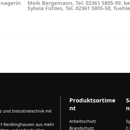
Meik Bergemann, Tel. 02361 5805-99​,
Sylwia Fühles, Tel. 02361 5805-58, fue
Produktsortime
S
nt
n
tz und Industrietechnik mit
Arbeitsschutz
S
rt Recklinghausen aus mehr
Brandschutz
C