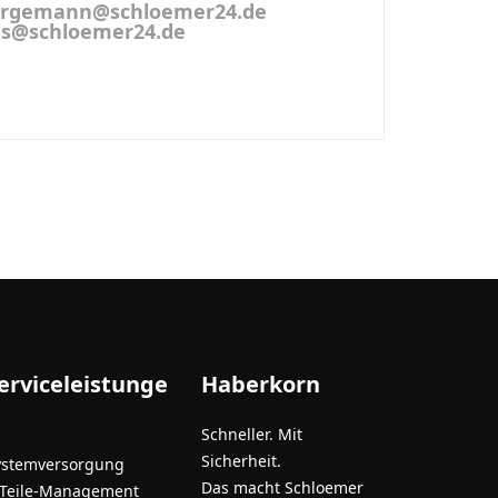
 bergemann@schloemer24.de
hles@schloemer24.de
erviceleistunge
Haberkorn
Schneller. Mit
Sicherheit.
ystemversorgung
Das macht Schloemer
-Teile-Management