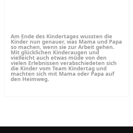
Am Ende des Kindertages wussten die
Kinder nun genauer, was Mama und Papa
so machen, wenn sie zur Arbeit gehen.
Mit glücklichen Kinderaugen und
vielleicht auch etwas müde von den
vielen Erlebnissen verabschiedeten sich
die Kinder vom Team Kindertag und
machten sich mit Mama oder Papa auf
den Heimweg.