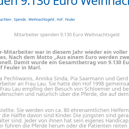
den 9.130 Euro Weihnac
nachten
,
Spende
,
Weihnachtsgeld
,
Hof
,
Feuler
Mitarbeiter war in diesem Jahr wieder ein voller E
des. Nach dem Motto „Aus einem Euro werden zwei
ionell. Damit wurde ein Gesamtbetrag von 9.130 E
 Feuler in Marl.
a Pechliwanis, Annika Sinda, Pia Saarmann und Ger
tarbeiter an Frau Lau. Sie hatte den Hof 1998 gem
Frau Lau empfing den Besuch von Schloemer und beri
enschen und natürlich über die Pferde, die auf dem
ellte. Sie werden von ca. 80 ehrenamtlichen Helfern un
 die Hälfte davon sind Kinder. Die jüngsten sind gera
alter sind. Jeder von ihnen hat sein eigenes Handic
er führen die Pferde herum oder die Patienten reiten