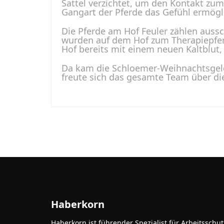
Sattel verzichtet, um den Kontakt zum
Gangart der Pferde das Gefühl ermögl
Die Pferde am Hof Feuler zählen aussc
wurden auf dem Hof zum Therapiepferd
Hof bereits mit einem neuen Kaltblut
Da kam die Schloemer-Weihnachtsgeld
freute sich das gesamte Team über di
Haberkorn
Haberkorn ist führender Spezialist für Arbeitsschu