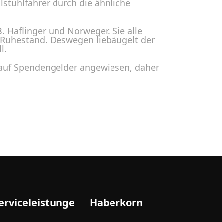
lstuhlfahrer durch die ähnliche
. Haflinger und Norweger. Sie alle
 Ruhestand. Deswegen liebäugelt der
ll.
 auf Spendengelder angewiesen, daher
erviceleistunge
Haberkorn