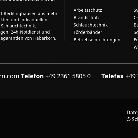
Arbeitsschutz
S
rt Recklinghausen aus mehr
Brandschutz
C
kten und individuellen
Schlauchtechnik
B
 Schlauchtechnik,
ngen. 24h-Notdienst und
Förderbänder
S
cegarantien von Haberkorn.
Betriebseinrichtungen
F
W
orn.com
Telefon
+49 2361 5805 0
Telefax
+49 
Date
©
Sc