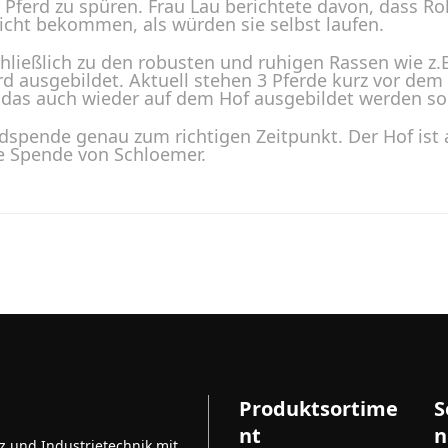
 Pferd zu spüren. Frau Lau berichtete davon, dass Rol
icht bekommen, als würden sie selbst laufen.
hließlich zu den robusten und ruhigen Rassen wie z.B
 ausgebildet. Aktuell stehen 3 Pferde kurz vor dem
, das auch wieder auf dem Hof ausgebildet werden so
spende genau zum richtigen Zeitpunkt. Der Hof ist
e Spende von Schloemer.
Produktsortime
S
nt
n
tz und Industrietechnik mit