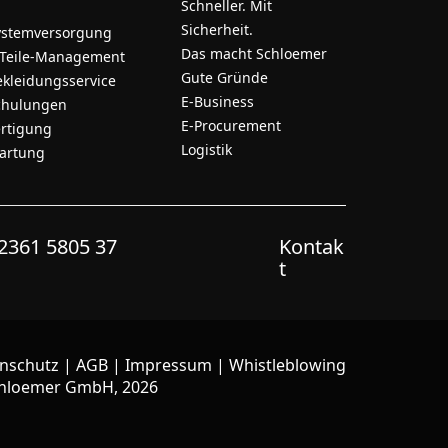
Schneller. Mit
Sicherheit.
ystemversorgung
Das macht Schloemer
-Teile-Management
Gute Gründe
ekleidungsservice
E-Business
chulungen
E-Procurement
ertigung
Logistik
artung
2361 5805 37
Kontak
t
nschutz
|
AGB
|
Impressum
|
Whistleblowing
hloemer GmbH, 2026