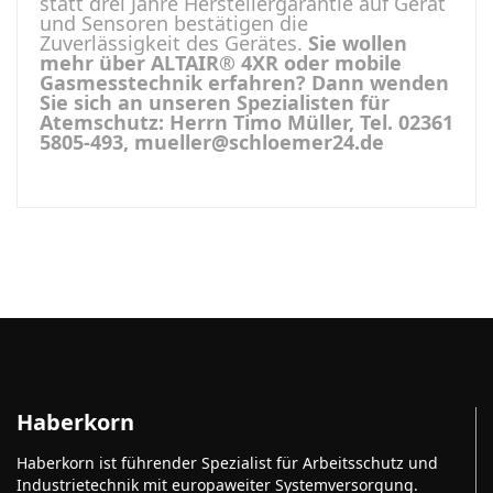
statt drei Jahre Herstellergarantie auf Gerät
und Sensoren bestätigen die
Zuverlässigkeit des Gerätes.
Sie wollen
mehr über ALTAIR® 4XR oder mobile
Gasmesstechnik erfahren? Dann wenden
Sie sich an unseren Spezialisten für
Atemschutz: Herrn Timo Müller, Tel. 02361
5805-493, mueller@schloemer24.de
Haberkorn
Haberkorn ist führender Spezialist für Arbeitsschutz und
Industrietechnik mit europaweiter Systemversorgung.