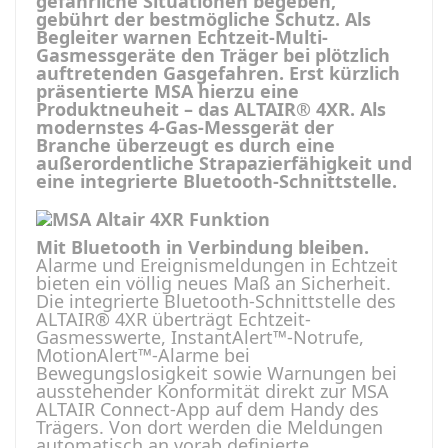
gefährliche Situationen begeben,
gebührt der bestmögliche Schutz. Als
Begleiter warnen Echtzeit-Multi-
Gasmessgeräte den Träger bei plötzlich
auftretenden Gasgefahren. Erst kürzlich
präsentierte MSA hierzu eine
Produktneuheit – das ALTAIR® 4XR. Als
modernstes 4-Gas-Messgerät der
Branche überzeugt es durch eine
außerordentliche Strapazierfähigkeit und
eine integrierte Bluetooth-Schnittstelle.
Mit Bluetooth in Verbindung bleiben.
Alarme und Ereignismeldungen in Echtzeit
bieten ein völlig neues Maß an Sicherheit.
Die integrierte Bluetooth-Schnittstelle des
ALTAIR® 4XR überträgt Echtzeit-
Gasmesswerte, InstantAlert™-Notrufe,
MotionAlert™-Alarme bei
Bewegungslosigkeit sowie Warnungen bei
ausstehender Konformität direkt zur MSA
ALTAIR Connect-App auf dem Handy des
Trägers. Von dort werden die Meldungen
automatisch an vorab definierte