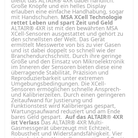
bleibt das ALTAIR® 4XR dabei handlich.
Große Knöpfe und ein helles Display
erlauben eine einfache Handhabung, sogar
mit Handschuhen.
MSA XCell Technologie
rettet Leben und spart Zeit und Geld
ALTAIR® 4XR ist mit den bewährten MSA
XCell-Sensoren ausgestattet und gehört zu
den schnellsten der Welt. Das Gerät
ermittelt Messwerte von bis zu vier Gasen
und ist dabei doppelt so schnell wie der
Branchendurchschnitt. Durch ihre geringe
Größe und den Einsatz von Mikroelektronik
im Inneren der Sensoren bieten diese eine
überragende Stabilität, Präzision und
Reproduzierbarkeit unter extremen
Umgebungsbedingungen. Die XCell-
Sensoren ermöglichen schnelle Ansprech-
und Kalibrierzeiten. Durch einen geringeren
Zeitaufwand für Justierung und
Funktionstest wird Kalibriergas gespart,
Wartungsaufwand reduziert und am Ende
bares Geld gespart.
Auf das ALTAIR® 4XR
ist Verlass
Das ALTAIR® 4XR Multi-
Gasmessgerät überzeugt mit Echtzeit,
Robustheit und Widerstandsfähigkeit. Vier