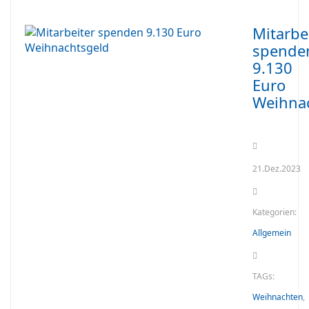
Mitarbe
spende
9.130
Euro
Weihna
21.Dez.2023
Kategorien:
Allgemein
TAGs:
Weihnachten
,