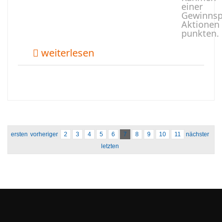
einer
Gewinnsp
Aktionen
punkten.
weiterlesen
ersten
vorheriger
2
3
4
5
6
7
8
9
10
11
nächster
letzten