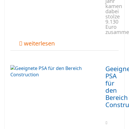
Jahr
kamen
dabei
stolze
9.130
Euro
zusamme
weiterlesen
Geeign
PSA
für
den
Bereich
Constru