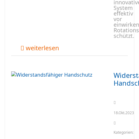
innovativ
System
effektiv
vor
einwirke
Rotations
schützt.
weiterlesen
Widerst
Handsc
18.Okt.2023
Kategorien: