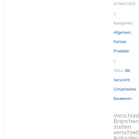
22.Nov.2023
Kategorien:
Allgemein
,
Partner
,
Produkte
TAGs:
3M
,
SecureFit
,
Schutzhelme
,
Bauwesen
Verschie
Branchen
stellen
verschie
Anforder