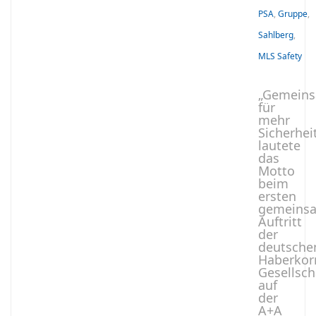
PSA
,
Gruppe
,
Sahlberg
,
MLS Safety
„Gemein
für
mehr
Sicherhei
lautete
das
Motto
beim
ersten
gemeins
Auftritt
der
deutsche
Haberkor
Gesellsch
auf
der
A+A