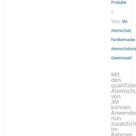
Produkte
TAGs:
3M
,
Atemschutz
,
Partikelmaske
,
Atemschutzm
Gewinnspiel
Mit
den
qualifizie
Atemschu
von
3M
können
Anwende
nun
zusätzlic
im
Rahmen