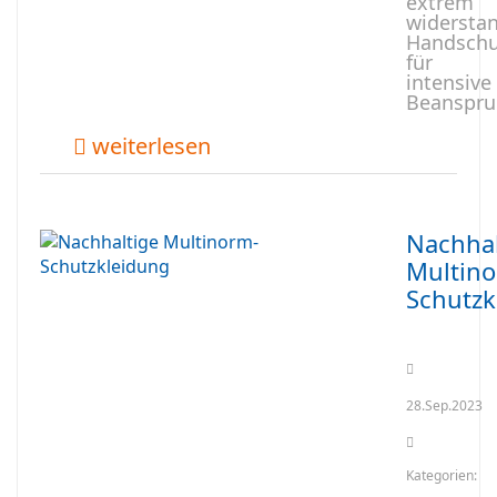
extrem
widersta
Handschu
für
intensive
Beanspru
weiterlesen
Nachhal
Multin
Schutzk
28.Sep.2023
Kategorien: