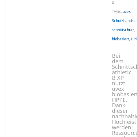
TAGs:
uvex
,
Schutzhandsc
schnittschutz
,
biobasiert
,
HP
Bei
dem
Schnitts
athletic
B XP
nutzt
uvex
biobasier
HPPE.
Dank
dieser
nachhalt
Hochleist
werden
Ressourc