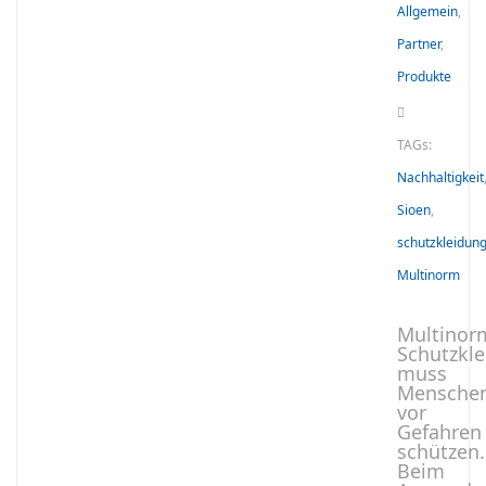
Allgemein
,
Partner
,
Produkte
TAGs:
Nachhaltigkeit
Sioen
,
schutzkleidun
Multinorm
Multinor
Schutzkl
muss
Mensche
vor
Gefahren
schützen.
Beim