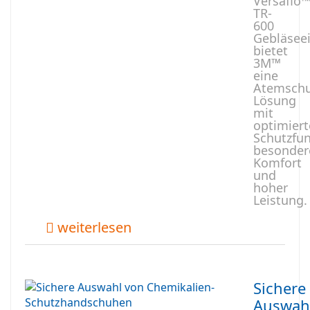
Versaflo
TR-
600
Gebläseei
bietet
3M™
eine
Atemschu
Lösung
mit
optimiert
Schutzfun
besonde
Komfort
und
hoher
Leistung.
weiterlesen
Sichere
Auswah