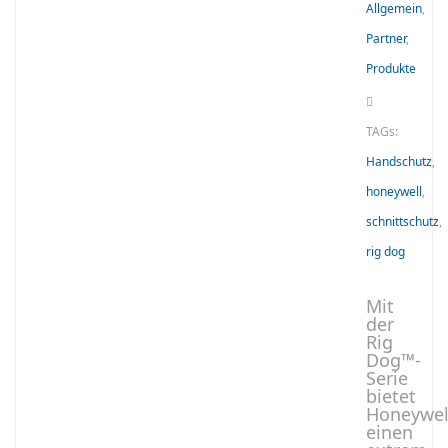
Allgemein
,
Partner
,
Produkte
TAGs:
Handschutz
,
honeywell
,
schnittschutz
,
rig dog
Mit
der
Rig
Dog™-
Serie
bietet
Honeywel
einen