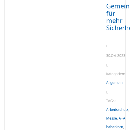
Gemei
für
mehr
Sicherh
30.Okt.2023
Kategorien:
Allgemein
TAGs:
Arbeitsschutz
,
Messe
,
A+A
,
haberkorn
,