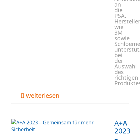
an
die
PSA.
Herstelle
wie
3M
sowie
Schloeme
unterstüt
bei
der
Auswahl
des
richtigen
Produkte
weiterlesen
A+A
2023
–