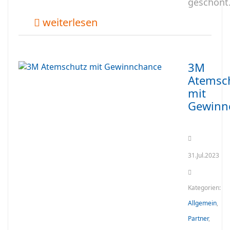
geschont
weiterlesen
3M
Atemsc
mit
Gewinn
31.Jul.2023
Kategorien:
Allgemein
,
Partner
,