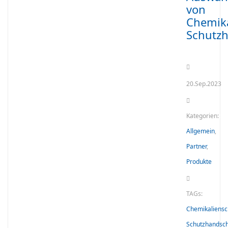
von
Chemika
Schutz
20.Sep.2023
Kategorien:
Allgemein
,
Partner
,
Produkte
TAGs:
Chemikaliensc
Schutzhandsc