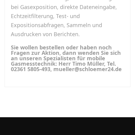
bei Gasexposition, direkte Dateneingabe,
Echtzeitfilterung, Test- und
Expositionsabfragen, Sammeln und
Ausdrucken von Berichten.
Sie wollen bestellen oder haben noch
Fragen zur Aktion, dann wenden Sie sich
an unseren Spezialisten für mobile
Gasmesstechnik: Herr Timo Müller, Tel.
02361 5805-493, mueller@schloemer24.de