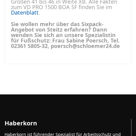
Größen 41 bis 46 in Weite XB. Alle Fakten
zum VD PRO 1500 BOA SF finden Sie im
Datenblatt
.
Sie wollen mehr über das Sixpack-
Angebot von Steitz erfahren? Dann
wenden Sie sich an unsere Spezialistin
für Fußschutz: Frau Sabine Poersch, Tel.
02361 5805-32, poersch@schloemer24.de
Haberkorn
Haberkorn ist führender Spezialist für Arbeitsschutz und