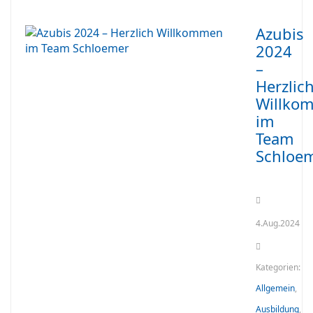
Azubis
2024
–
Herzlic
Willko
im
Team
Schloe
4.Aug.2024
Kategorien:
Allgemein
,
Ausbildung
,