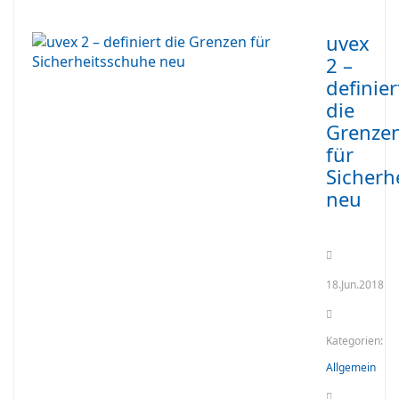
uvex
2 –
definier
die
Grenze
für
Sicherh
neu
18.Jun.2018
Kategorien:
Allgemein