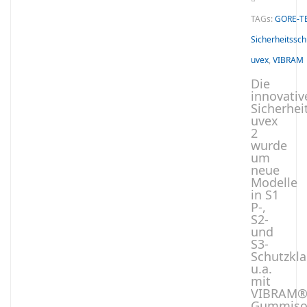
TAGs:
GORE-T
Sicherheitssc
uvex
,
VIBRAM
Die
innovativ
Sicherhei
uvex
2
wurde
um
neue
Modelle
in S1
P-,
S2-
und
S3-
Schutzkla
u.a.
mit
VIBRAM
Gummiso