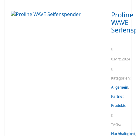
Proline
WAVE
Seifens
6.Mrz.2024
Kategorien:
Allgemein
,
Partner
,
Produkte
TAGs:
Nachhaltigkeit