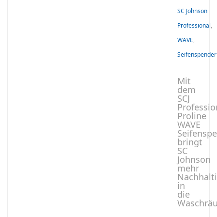
SC Johnson
Professional
,
WAVE
,
Seifenspender
Mit
dem
SCJ
Professi
Proline
WAVE
Seifensp
bringt
SC
Johnson
mehr
Nachhalti
in
die
Waschrä