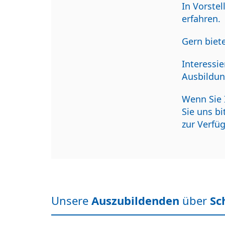
In Vorste
erfahren.
Gern biet
Interessi
Ausbildun
Wenn Sie 
Sie uns b
zur Verfü
Unsere
Auszubildenden
über
Sc