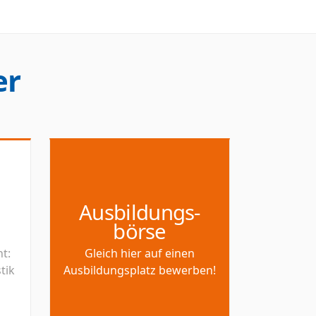
er
Ausbildungs-
börse
t:
Gleich hier auf einen
tik
Ausbildungsplatz bewerben!