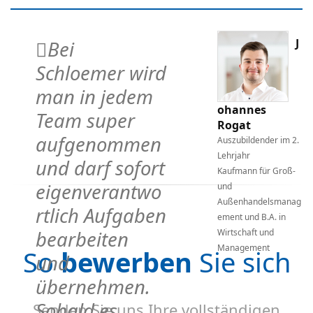
J
Bei
Schloemer wird
man in jedem
ohannes
Team super
Rogat
aufgenommen
Auszubildender im 2.
1.
Lehrjahr
und darf sofort
Kaufmann für Groß-
eigenverantwo
-
und
Außenhandelsmanag
rtlich Aufgaben
ag
ement und B.A. in
bearbeiten
Wirtschaft und
Management
So
bewerben
Sie sich
und
übernehmen.
Sobald es
Senden Sie uns Ihre vollständigen