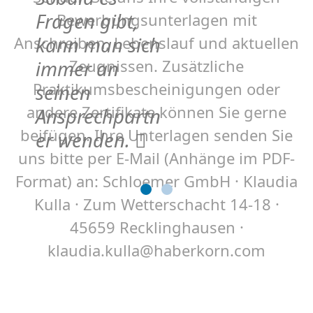
Fragen gibt,
Bewerbungsunterlagen mit
Anschreiben, Lebenslauf und aktuellen
kann man sich
Zeugnissen. Zusätzliche
immer an
Praktikumsbescheinigungen oder
seinen
andere Zertifikate können Sie gerne
Ansprechpartn
beifügen. Ihre Unterlagen senden Sie
er wenden.
uns bitte per E-Mail (Anhänge im PDF-
Format) an: Schloemer GmbH · Klaudia
Kulla · Zum Wetterschacht 14-18 ·
45659 Recklinghausen ·
klaudia.kulla@haberkorn.com