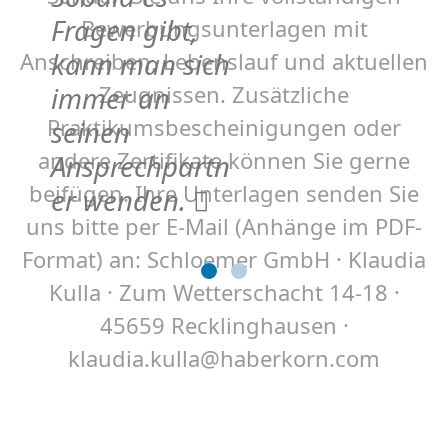
Fragen gibt,
Bewerbungsunterlagen mit
Anschreiben, Lebenslauf und aktuellen
kann man sich
Zeugnissen. Zusätzliche
immer an
Praktikumsbescheinigungen oder
seinen
andere Zertifikate können Sie gerne
Ansprechpartn
beifügen. Ihre Unterlagen senden Sie
er wenden.
uns bitte per E-Mail (Anhänge im PDF-
Format) an: Schloemer GmbH · Klaudia
Kulla · Zum Wetterschacht 14-18 ·
45659 Recklinghausen ·
klaudia.kulla@haberkorn.com