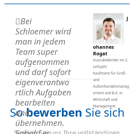
J
Bei
Schloemer wird
man in jedem
ohannes
Team super
Rogat
aufgenommen
Auszubildender im 2.
1.
Lehrjahr
und darf sofort
Kaufmann für Groß-
eigenverantwo
-
und
Außenhandelsmanag
rtlich Aufgaben
ag
ement und B.A. in
bearbeiten
Wirtschaft und
Management
So
bewerben
Sie sich
und
übernehmen.
Sobald es
Senden Sie uns Ihre vollständigen