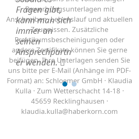
Fragen gibt,
Bewerbungsunterlagen mit
Anschreiben, Lebenslauf und aktuellen
kann man sich
Zeugnissen. Zusätzliche
immer an
Praktikumsbescheinigungen oder
seinen
andere Zertifikate können Sie gerne
Ansprechpartn
beifügen. Ihre Unterlagen senden Sie
er wenden.
uns bitte per E-Mail (Anhänge im PDF-
Format) an: Schloemer GmbH · Klaudia
Kulla · Zum Wetterschacht 14-18 ·
45659 Recklinghausen ·
klaudia.kulla@haberkorn.com