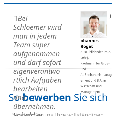
J
Bei
Schloemer wird
man in jedem
ohannes
Team super
Rogat
aufgenommen
Auszubildender im 2.
1.
Lehrjahr
und darf sofort
Kaufmann für Groß-
eigenverantwo
-
und
Außenhandelsmanag
rtlich Aufgaben
ag
ement und B.A. in
bearbeiten
Wirtschaft und
Management
So
bewerben
Sie sich
und
übernehmen.
Sobald es
Senden Sie uns Ihre vollständigen