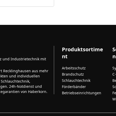
Produktsortime
S
nt
n
tz und Industrietechnik mit
Arbeitsschutz
S
rt Recklinghausen aus mehr
Brandschutz
C
kten und individuellen
Schlauchtechnik
B
 Schlauchtechnik,
ngen. 24h-Notdienst und
Förderbänder
S
cegarantien von Haberkorn.
Betriebseinrichtungen
F
W