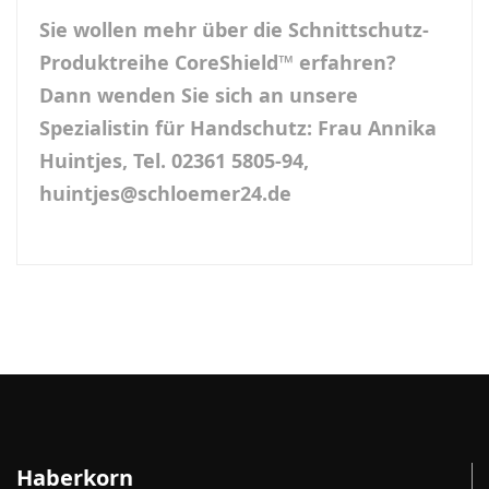
Sie wollen mehr über die Schnittschutz-
Produktreihe CoreShield™ erfahren?
Dann wenden Sie sich an unsere
Spezialistin für Handschutz: Frau Annika
Huintjes, Tel. 02361 5805-94,
huintjes@schloemer24.de
Haberkorn