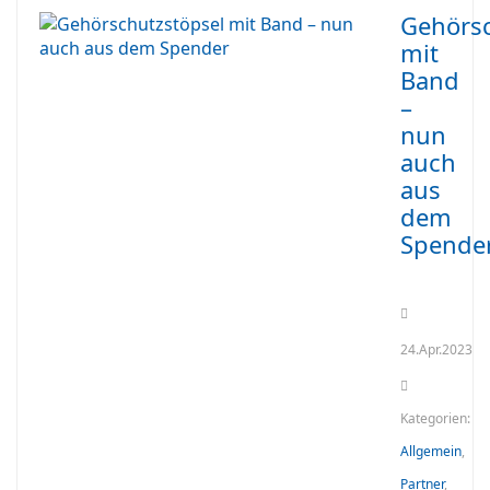
Gehörsc
mit
Band
–
nun
auch
aus
dem
Spende
24.Apr.2023
Kategorien:
Allgemein
,
Partner
,