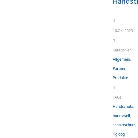
Handsc
18.Okt.2023
Kategorien:
Allgemein
,
Partner
,
Produkte
TAGs:
Handschutz
,
honeywell
,
schnittschutz
,
rig dog