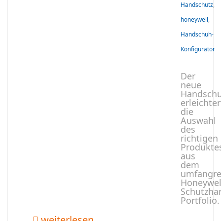
Handschutz
,
honeywell
,
Handschuh-
Konfigurator
Der
neue
Handschu
erleichter
die
Auswahl
des
richtigen
Produkte
aus
dem
umfangre
Honeywel
Schutzha
Portfolio.
weiterlesen