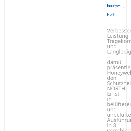
honeywell
,
North
Verbesse
Leistung,
Tragekom
und
Langlebig
­–
damit
präsentie
Honeywel
den
Schutzhe
NORTH.
Er ist
in
belüftete
und
unbelüfte
Ausführu
in 8
verschie