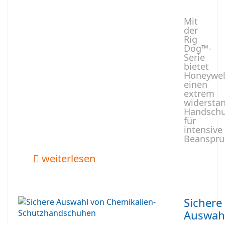
Mit
der
Rig
Dog™-
Serie
bietet
Honeywel
einen
extrem
widersta
Handschu
für
intensive
Beanspru
weiterlesen
Sichere
Auswah