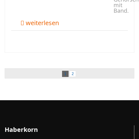
mit
Band.
weiterlesen
1
2
Haberkorn