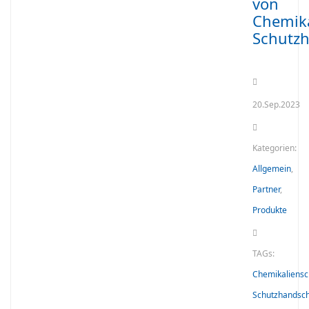
von
Chemika
Schutz
20.Sep.2023
Kategorien:
Allgemein
,
Partner
,
Produkte
TAGs:
Chemikaliensc
Schutzhandsc