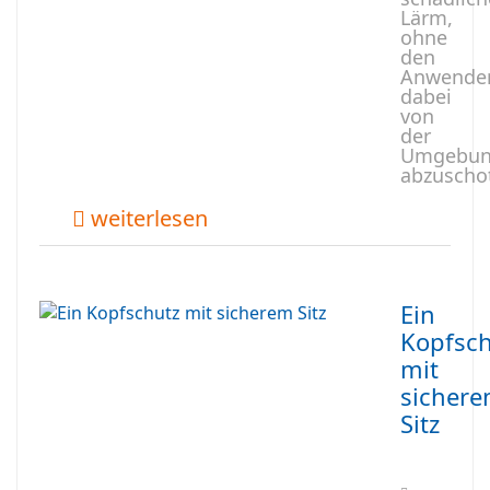
Lärm,
ohne
den
Anwende
dabei
von
der
Umgebu
abzuscho
weiterlesen
Ein
Kopfsch
mit
sicher
Sitz