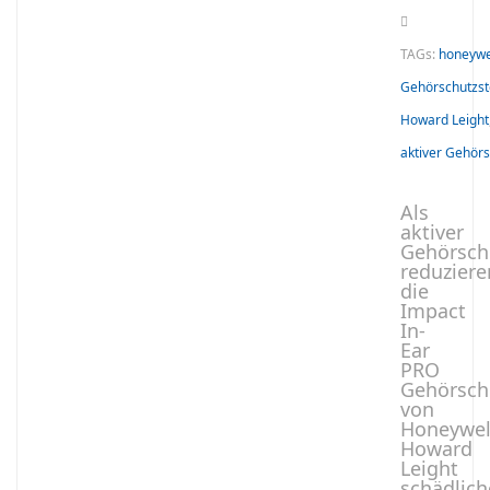
TAGs:
honeywe
Gehörschutzst
Howard Leight
aktiver Gehör
Als
aktiver
Gehörsch
reduziere
die
Impact
In-
Ear
PRO
Gehörsch
von
Honeywel
Howard
Leight
schädlic