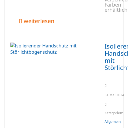
Farben
erhältlich
weiterlesen
Isolier
Handsc
mit
Störlic
31.Mai.2024
Kategorien:
Allgemein
,