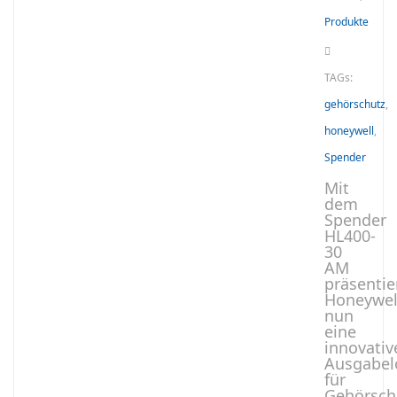
Produkte
TAGs:
gehörschutz
,
honeywell
,
Spender
Mit
dem
Spender
HL400-
30
AM
präsentie
Honeywel
nun
eine
innovativ
Ausgabel
für
Gehörsch