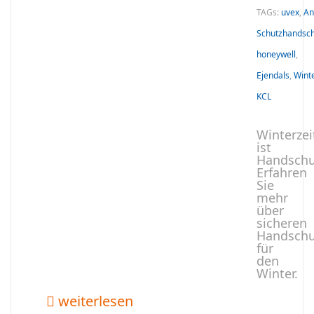
TAGs:
uvex
,
An
Schutzhandsc
honeywell
,
Ejendals
,
Wint
KCL
Winterzei
ist
Handschu
Erfahren
Sie
mehr
über
sicheren
Handschu
für
den
Winter.
weiterlesen