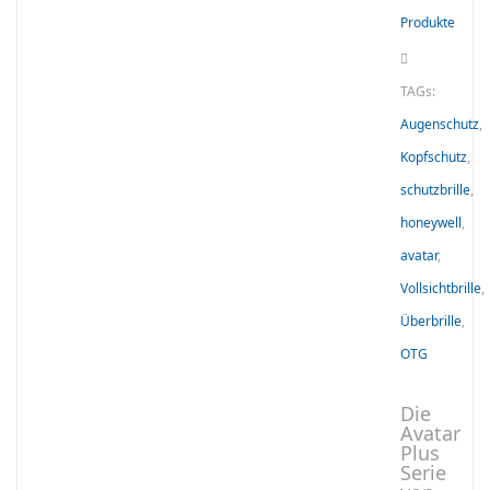
Produkte
TAGs:
Augenschutz
,
Kopfschutz
,
schutzbrille
,
honeywell
,
avatar
,
Vollsichtbrille
,
Überbrille
,
OTG
Die
Avatar
Plus
Serie