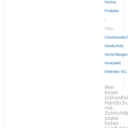
Partner
,
Produkte
TAGs:
Schutzhandsc
Handschutz
,
Störlichtbogen
honeywell
,
Elektriker
,
KCL
Wer
einen
silikonfre
Handschu
mit
Störlicht
sowie
hoher