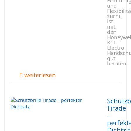
Feinfühli
und
Flexibilitä
sucht,
ist
mit
den
Honeywel
KCL
Electro
Handsch
gut
beraten.
weiterlesen
Schutzbr
Tirade
–
perfekt
Dichtsit