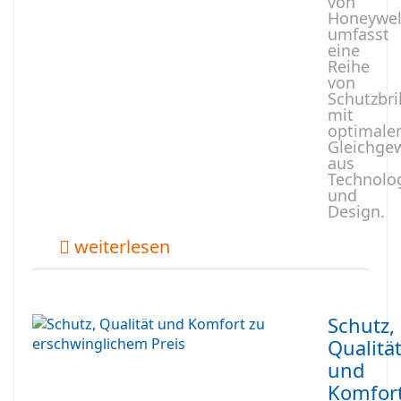
von
Honeywel
umfasst
eine
Reihe
von
Schutzbri
mit
optimal
Gleichge
aus
Technolo
und
Design.
weiterlesen
Schutz,
Qualitä
und
Komfor