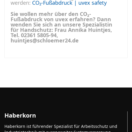
werden:
CO₂-Fußabdruck | uvex safety
Sie wollen mehr über den CO₂-
Fußabdruck von uvex erfahren? Dann
wenden Sie sich an unsere Spezialistin
für Handschutz: Frau Annika Huintjes,
Tel. 02361 5805-94,
huintjes@schloemer24.de
Haberkorn
Haberkorn ist führender Spezialist für Arbeitsschutz und