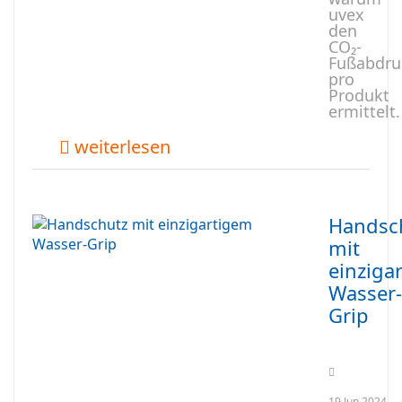
uvex
den
CO₂-
Fußabdru
pro
Produkt
ermittelt
weiterlesen
Handsc
mit
einziga
Wasser-
Grip
19.Jun.2024