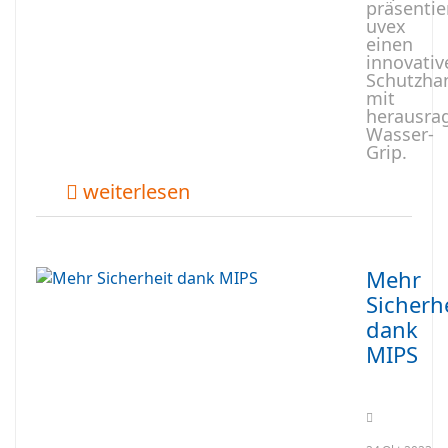
präsentie
uvex
einen
innovativ
Schutzha
mit
herausr
Wasser-
Grip.
weiterlesen
Mehr
Sicherh
dank
MIPS