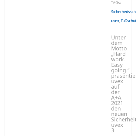
TAGs:
Sicherheitssc
uvex
,
Fußschu
Unter
dem
Motto
„Hard
work.
Easy
going.“
präsentie
uvex
auf
der
A+A
2021
den
neuen
Sicherhei
uvex
3.