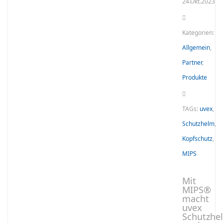
24.Okt.2023
Kategorien:
Allgemein
,
Partner
,
Produkte
TAGs:
uvex
,
Schutzhelm
,
Kopfschutz
,
MIPS
Mit
MIPS®
macht
uvex
Schutzhe