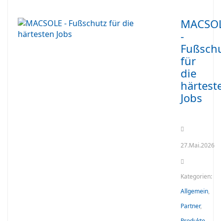
MACSO
-
Fußsch
für
die
härtest
Jobs
27.Mai.2026
Kategorien:
Allgemein
,
Partner
,
Produkte