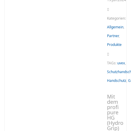
Kategorien:
Allgemein
,
Partner
,
Produkte
TAGs:
uvex
,
Schutzhandsc
Handschutz
,
G
Mit
dem
profi
pure
HG
(Hydro
Grip)