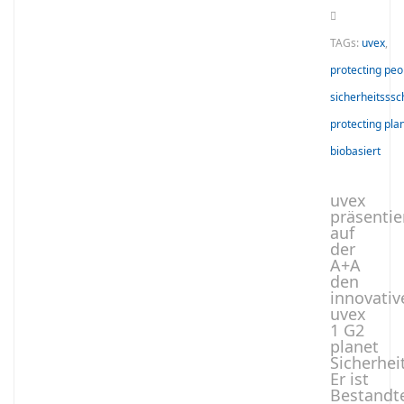
TAGs:
uvex
,
protecting peo
sicherheitsss
protecting pla
biobasiert
uvex
präsentie
auf
der
A+A
den
innovativ
uvex
1 G2
planet
Sicherhei
Er ist
Bestandte