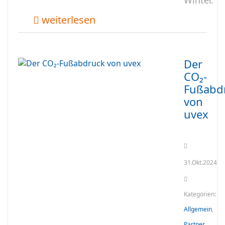
Winter.
weiterlesen
Der
CO₂-
Fußabd
von
uvex
31.Okt.2024
Kategorien:
Allgemein
,
Partner
,