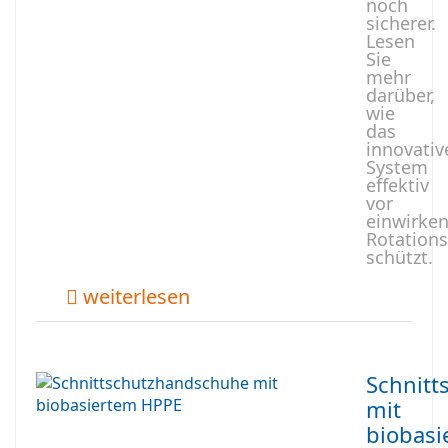
noch
sicherer.
Lesen
Sie
mehr
darüber,
wie
das
innovativ
System
effektiv
vor
einwirke
Rotations
schützt.
weiterlesen
Schnit
mit
biobasi