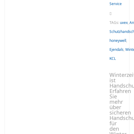
Service
TAGs:
uvex
,
An
Schutzhandsc
honeywell
,
Ejendals
,
Wint
KCL
Winterzei
ist
Handschu
Erfahren
Sie
mehr
über
sicheren
Handschu
für
den