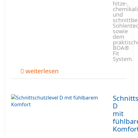
hitze-,
chemikali
und
schnittb
Sohlente
sowie
dem
praktisch
BOA®
Fit
System.
weiterlesen
Schnitt
D
mit
fühlba
Komfor