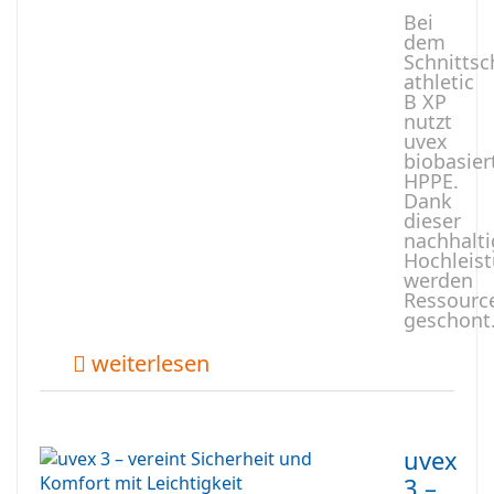
Bei
dem
Schnitts
athletic
B XP
nutzt
uvex
biobasier
HPPE.
Dank
dieser
nachhalt
Hochleist
werden
Ressourc
geschont
weiterlesen
uvex
3 –