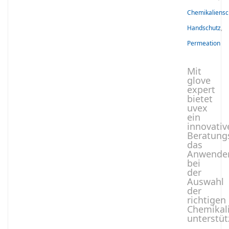
Chemikaliensc
Handschutz
,
Permeation
Mit
glove
expert
bietet
uvex
ein
innovativ
Beratungs
das
Anwende
bei
der
Auswahl
der
richtigen
Chemikal
unterstüt