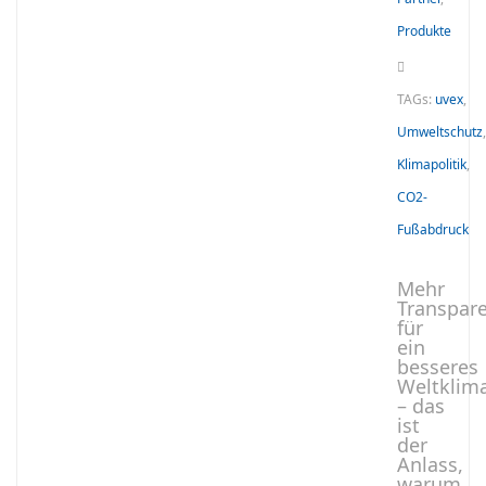
Produkte
TAGs:
uvex
,
Umweltschutz
,
Klimapolitik
,
CO2-
Fußabdruck
Mehr
Transpar
für
ein
besseres
Weltklim
– das
ist
der
Anlass,
warum