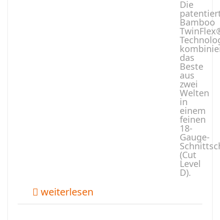
Die
patentier
Bamboo
TwinFlex
Technolo
kombinie
das
Beste
aus
zwei
Welten
in
einem
feinen
18-
Gauge-
Schnitts
(Cut
Level
D).
weiterlesen