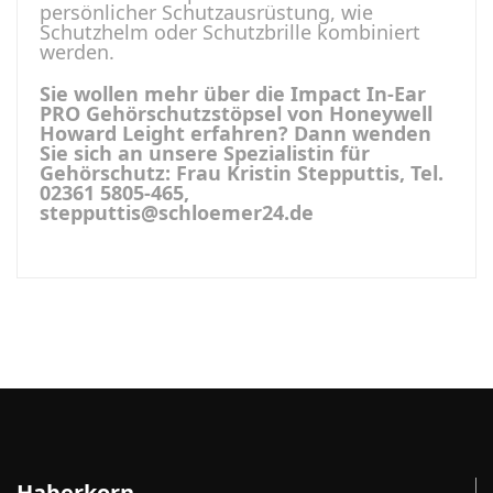
persönlicher Schutzausrüstung, wie
Schutzhelm oder Schutzbrille kombiniert
werden.
Sie wollen mehr über die Impact In-Ear
PRO Gehörschutzstöpsel von Honeywell
Howard Leight erfahren? Dann wenden
Sie sich an unsere Spezialistin für
Gehörschutz: Frau Kristin Stepputtis, Tel.
02361 5805-465,
stepputtis@schloemer24.de
Haberkorn