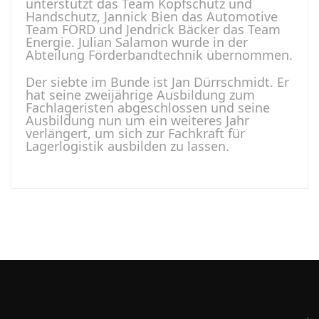
unterstützt das Team Kopfschutz und
Handschutz, Jannick Bien das Automotive
Team FORD und Jendrick Bäcker das Team
Energie. Julian Salamon wurde in der
Abteilung Förderbandtechnik übernommen.
Der siebte im Bunde ist Jan Dürrschmidt. Er
hat seine zweijährige Ausbildung zum
Fachlageristen abgeschlossen und seine
Ausbildung nun um ein weiteres Jahr
verlängert, um sich zur Fachkraft für
Lagerlogistik ausbilden zu lassen.