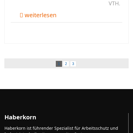
VTH.
weiterlesen
1
2
3
Haberkorn
Haberkorn ist führender Spezialist für Arbeitsschutz und