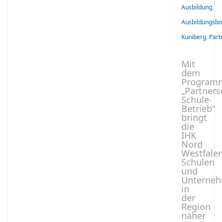
Ausbildung
,
Ausbildungsbo
Kuniberg
,
Part
Mit
dem
Program
„Partners
Schule-
Betrieb“
bringt
die
IHK
Nord
Westfale
Schulen
und
Unterne
in
der
Region
näher