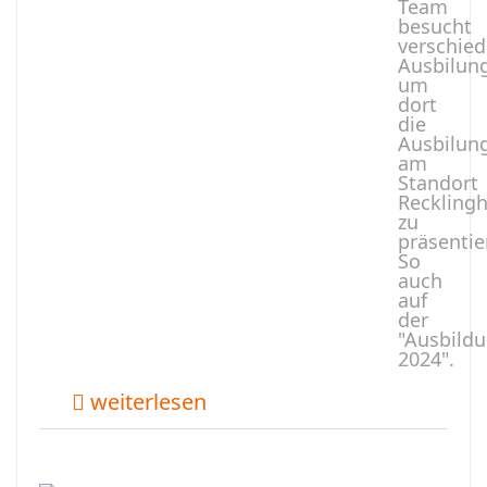
Team
besucht
verschie
Ausbilun
um
dort
die
Ausbilun
am
Standort
Reckling
zu
präsentie
So
auch
auf
der
"Ausbild
2024".
weiterlesen