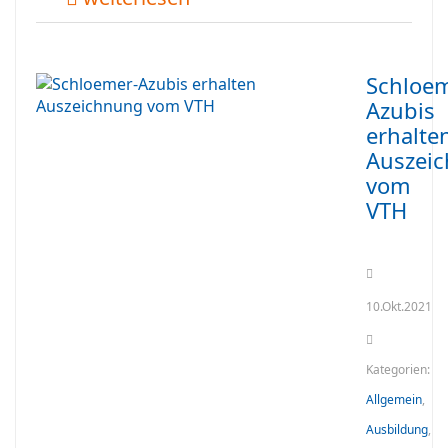
Schloem
Azubis
erhalte
Auszei
vom
VTH
10.Okt.2021
Kategorien:
Allgemein
,
Ausbildung
,