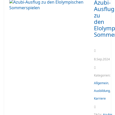
Azubi-
Ausflug
zu
den
Elolymp
Sommer
8.Sep.2024
Kategorien:
Allgemein
,
Ausbildung
,
Karriere
TAGs:
Azubis
,