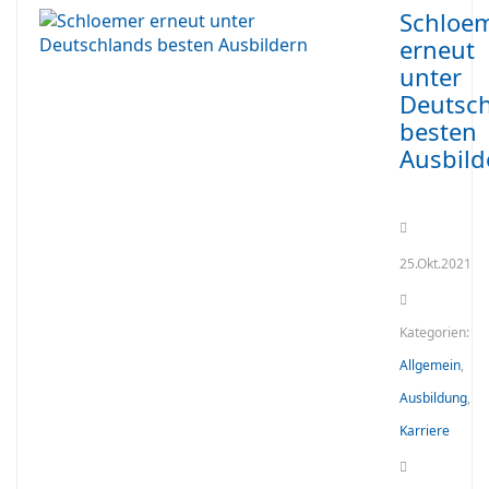
Schloe
erneut
unter
Deutsc
besten
Ausbild
25.Okt.2021
Kategorien:
Allgemein
,
Ausbildung
,
Karriere