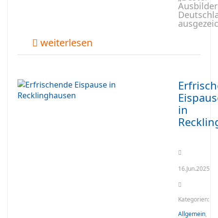
Ausbilder
Deutschl
ausgezeic
weiterlesen
Erfrisc
Eispaus
in
Reckli
16.Jun.2025
Kategorien:
Allgemein
,