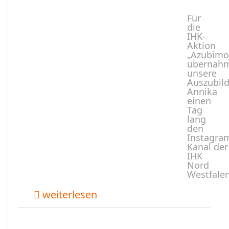
Für
die
IHK-
Aktion
„Azubimoj
übernah
unsere
Auszubil
Annika
einen
Tag
lang
den
Instagra
Kanal der
IHK
Nord
Westfale
weiterlesen