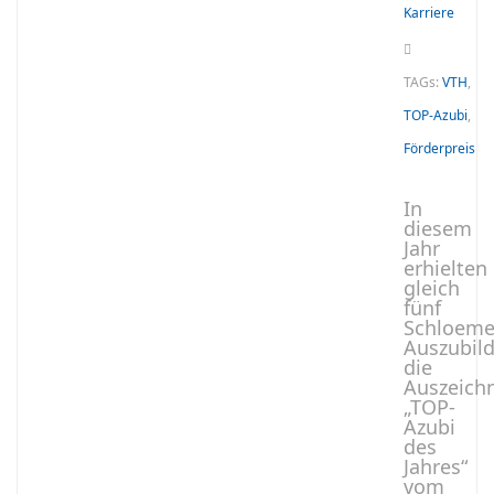
Karriere
TAGs:
VTH
,
TOP-Azubi
,
Förderpreis
In
diesem
Jahr
erhielten
gleich
fünf
Schloeme
Auszubil
die
Auszeich
„TOP-
Azubi
des
Jahres“
vom