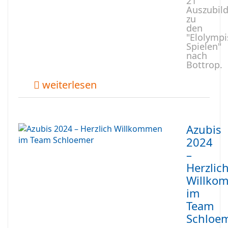
21
Auszubil
zu
den
"Elolymp
Spielen"
nach
Bottrop.
weiterlesen
Azubis
2024
–
Herzlic
Willko
im
Team
Schloe