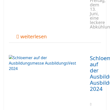
Freitag,
dem
13.
Juni,
eine
leckere
Abkühlun
weiterlesen
Schloe
auf
der
Ausbil
Ausbil
2024