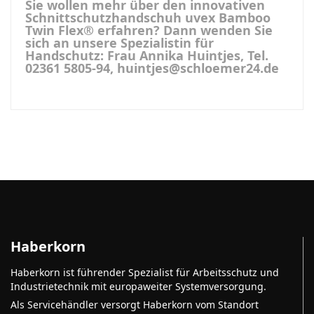
Sie wollen mehr über den innovativen
Schnittschutzhandschuh uvex Bamboo
Twin Flex® erfahren? Dann wenden Sie
sich an unsere Spezialistin für
Handschutz: Frau Annika Huintjes, Tel.
02361 5805-94, huintjes@schloemer24.de
Haberkorn
Haberkorn ist führender Spezialist für Arbeitsschutz und
Industrietechnik mit europaweiter Systemversorgung.
Als Servicehändler versorgt Haberkorn vom Standort