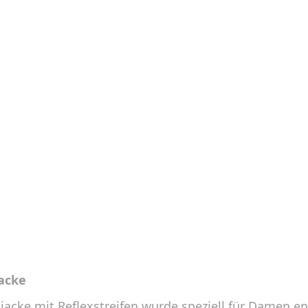
acke
jacke mit Reflexstreifen wurde speziell für Damen en