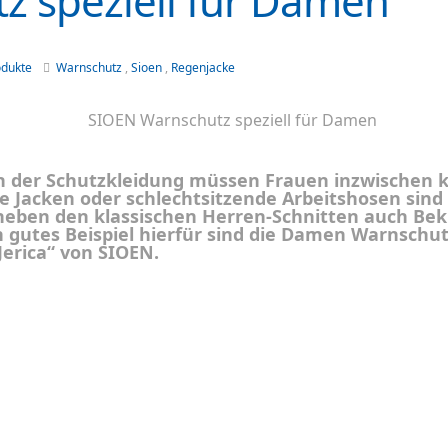
z speziell für Damen
odukte
Warnschutz
,
Sioen
,
Regenjacke
h der Schutzkleidung müssen Frauen inzwischen
ne Jacken oder schlechtsitzende Arbeitshosen sin
eben den klassischen Herren-Schnitten auch Bekle
n gutes Beispiel hierfür sind die Damen Warnschut
Jerica“ von SIOEN.