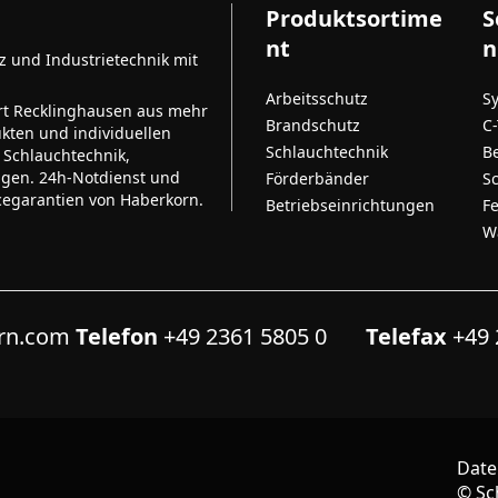
Produktsortime
S
nt
n
tz und Industrietechnik mit
Arbeitsschutz
S
rt Recklinghausen aus mehr
Brandschutz
C
kten und individuellen
Schlauchtechnik
B
 Schlauchtechnik,
ngen. 24h-Notdienst und
Förderbänder
S
cegarantien von Haberkorn.
Betriebseinrichtungen
F
W
orn.com
Telefon
+49 2361 5805 0
Telefax
+49 
Date
©
Sc