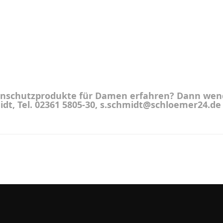
nschutzprodukte für Damen erfahren? Dann wenden
midt, Tel. 02361 5805-30, s.schmidt@schloemer24.de