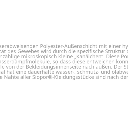
sserabweisenden Polyester-Außenschicht mit einer h
tät des Gewebes wird durch die spezifische Struktur 
zählige mikroskopisch kleine „Kanälchen“. Diese Por
Wasserdampfmoleküle, so dass diese entweichen könne
e von der Bekleidungsinnenseite nach außen. Der St
al hat eine dauerhafte wasser-, schmutz- und ölabwe
Die Nähte aller Siopor®-Kleidungsstücke sind nach d