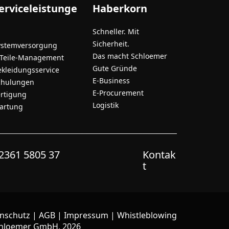
erviceleistunge
Haberkorn
Schneller. Mit
Sicherheit.
ystemversorgung
Das macht Schloemer
-Teile-Management
Gute Gründe
ekleidungsservice
E-Business
chulungen
E-Procurement
ertigung
Logistik
artung
2361 5805 37
Kontak
t
nschutz
|
AGB
|
Impressum
|
Whistleblowing
hloemer GmbH, 2026