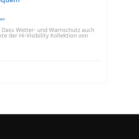
oen
g! Dass Wetter- und Warnschutz auch
e der Hi-Visibility Kollektion von