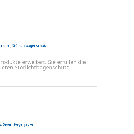
tinorm
,
Störlichtbogenschutz
odukte erweitert. Sie erfüllen die
eten Störlichtbogenschutz.
z
,
Sioen
,
Regenjacke