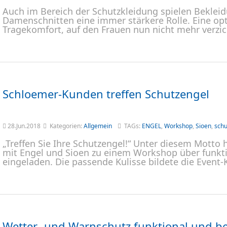
Auch im Bereich der Schutzkleidung spielen Bekleid
Damenschnitten eine immer stärkere Rolle. Eine op
Tragekomfort, auf den Frauen nun nicht mehr verzi
Schloemer-Kunden treffen Schutzengel
28.Jun.2018
Kategorien:
Allgemein
TAGs:
ENGEL
,
Workshop
,
Sioen
,
schu
„Treffen Sie Ihre Schutzengel!“ Unter diesem Mott
mit Engel und Sioen zu einem Workshop über funkti
eingeladen. Die passende Kulisse bildete die Event-
Wetter- und Warnschutz funktional und 