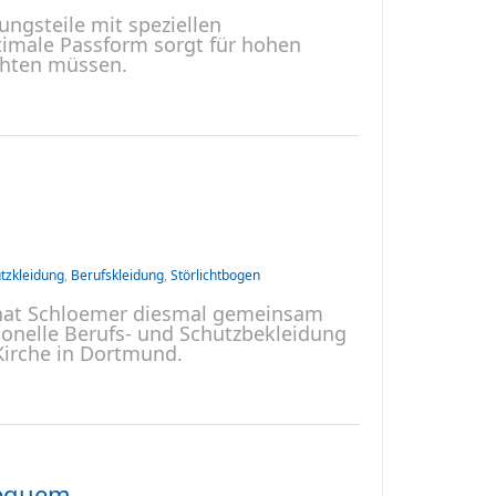
ungsteile mit speziellen
timale Passform sorgt für hohen
chten müssen.
tzkleidung
,
Berufskleidung
,
Störlichtbogen
o hat Schloemer diesmal gemeinsam
onelle Berufs- und Schutzbekleidung
Kirche in Dortmund.
bequem