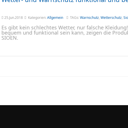
25.Jun.2018
Kategorien:
Allgemein
TAGs:
Warnschutz
,
Wetterschutz
,
Si
Es gibt kein schlechtes Wetter, nur falsche Kleidun
bequem und funktional sein kann, zeigen die Produkt
SIOEN.