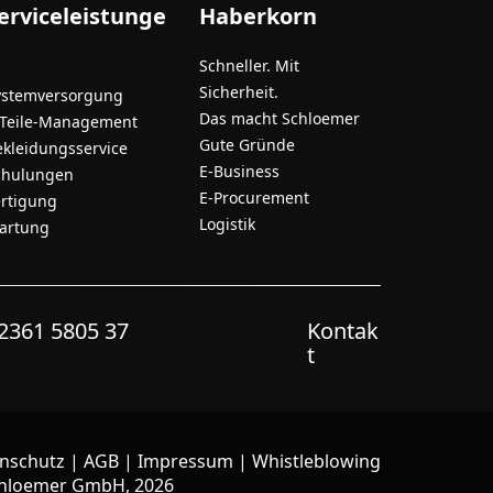
erviceleistunge
Haberkorn
Schneller. Mit
Sicherheit.
ystemversorgung
Das macht Schloemer
-Teile-Management
Gute Gründe
ekleidungsservice
E-Business
chulungen
E-Procurement
ertigung
Logistik
artung
2361 5805 37
Kontak
t
nschutz
|
AGB
|
Impressum
|
Whistleblowing
hloemer GmbH, 2026