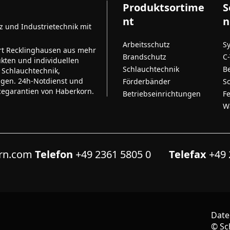
Produktsortime
S
nt
n
tz und Industrietechnik mit
Arbeitsschutz
S
rt Recklinghausen aus mehr
Brandschutz
C
kten und individuellen
Schlauchtechnik
B
 Schlauchtechnik,
ngen. 24h-Notdienst und
Förderbänder
S
cegarantien von Haberkorn.
Betriebseinrichtungen
F
W
orn.com
Telefon
+49 2361 5805 0
Telefax
+49 
Date
©
Sc