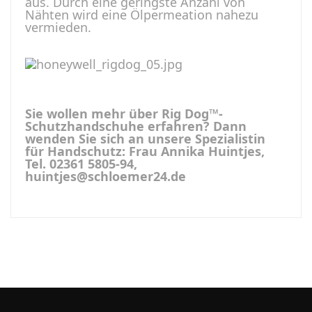
aus. Durch eine geringste Anzahl von
Nähten wird eine Ölpermeation nahezu
vermieden.
Sie wollen mehr über Rig Dog™-
Schutzhandschuhe erfahren? Dann
wenden Sie sich an unsere Spezialistin
für Handschutz: Frau Annika Huintjes,
Tel. 02361 5805-94,
huintjes@schloemer24.de