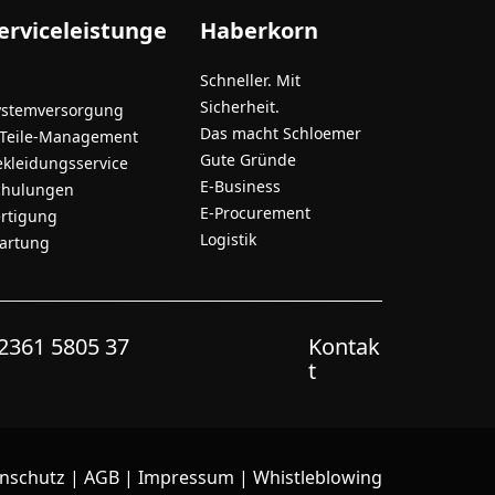
erviceleistunge
Haberkorn
Schneller. Mit
Sicherheit.
ystemversorgung
Das macht Schloemer
-Teile-Management
Gute Gründe
ekleidungsservice
E-Business
chulungen
E-Procurement
ertigung
Logistik
artung
2361 5805 37
Kontak
t
nschutz
|
AGB
|
Impressum
|
Whistleblowing