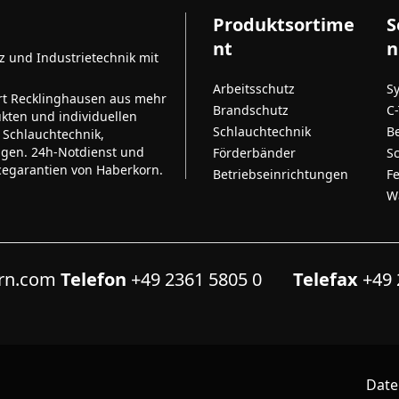
Produktsortime
S
nt
n
tz und Industrietechnik mit
Arbeitsschutz
S
rt Recklinghausen aus mehr
Brandschutz
C
kten und individuellen
Schlauchtechnik
B
 Schlauchtechnik,
ngen. 24h-Notdienst und
Förderbänder
S
cegarantien von Haberkorn.
Betriebseinrichtungen
F
W
orn.com
Telefon
+49 2361 5805 0
Telefax
+49 
Date