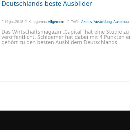
Deutschlands beste Ausbilder
19.Jun.2018
Kategorien:
Allgemein
TAGs:
Azubis
,
Ausbildung
,
Ausbilidu
Das Wirtschaftsmagazin „Capital“ hat eine Studie z
veröffentlicht. Schloemer hat dabei mit 4 Punkten 
gehört zu den besten Ausbildern Deutschlands.