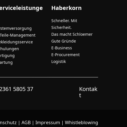
erviceleistunge
Haberkorn
Schneller. Mit
Sicherheit.
ystemversorgung
Das macht Schloemer
-Teile-Management
Gute Gründe
ekleidungsservice
E-Business
chulungen
E-Procurement
ertigung
Logistik
artung
2361 5805 37
Kontak
t
nschutz
|
AGB
|
Impressum
|
Whistleblowing