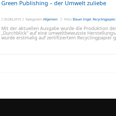
Green Publishing – der Umwelt zuliebe
30.Okt.2019
Kategorien:
Allgemein
TAGs:
Blauer Engel
,
Recyclingpapier
Mit der aktuellen Ausgabe wurde die Produktion 
„Durchblick“ auf eine umweltbewusste Herstellungs
wurde erstmalig auf zertifiziertem Recyclingpapier 