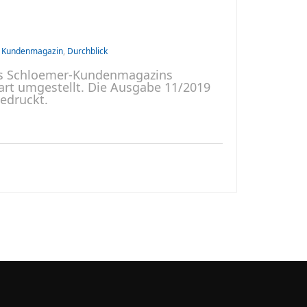
,
Kundenmagazin
,
Durchblick
des Schloemer-Kundenmagazins
art umgestellt. Die Ausgabe 11/2019
gedruckt.