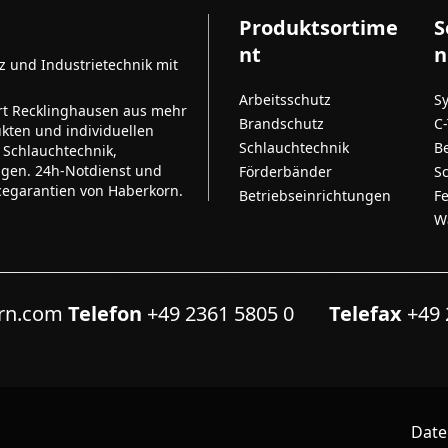
Produktsortime
S
nt
n
tz und Industrietechnik mit
Arbeitsschutz
S
rt Recklinghausen aus mehr
Brandschutz
C
kten und individuellen
Schlauchtechnik
B
 Schlauchtechnik,
ngen. 24h-Notdienst und
Förderbänder
S
cegarantien von Haberkorn.
Betriebseinrichtungen
F
W
orn.com
Telefon
+49 2361 5805 0
Telefax
+49 
Date