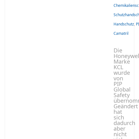
Chemikaliensc
Schutzhandsc
Handschutz
,
P
Camatril
Die
Honeywel
Marke
KCL
wurde
von
PIP
Global
Safety
übernom
Geändert
hat
sich
dadurch
aber
nicht