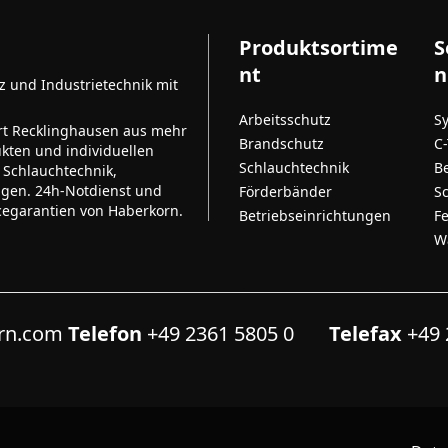
Produktsortime
S
nt
n
tz und Industrietechnik mit
Arbeitsschutz
S
rt Recklinghausen aus mehr
Brandschutz
C
kten und individuellen
Schlauchtechnik
B
 Schlauchtechnik,
ngen. 24h-Notdienst und
Förderbänder
S
cegarantien von Haberkorn.
Betriebseinrichtungen
F
W
orn.com
Telefon
+49 2361 5805 0
Telefax
+49 