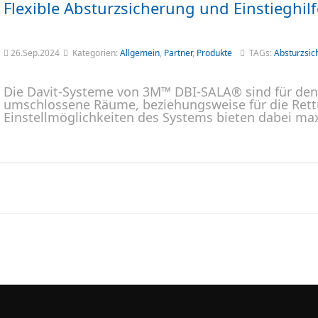
Flexible Absturzsicherung und Einstieghil
26.Sep.2024
Kategorien:
Allgemein
,
Partner
,
Produkte
TAGs:
Absturzsic
Die Davit-Systeme von 3M™ DBI-SALA® sind für den
umschlossene Räume, beziehungsweise für die Rettu
Einstellmöglichkeiten des Systems bieten dabei maxi