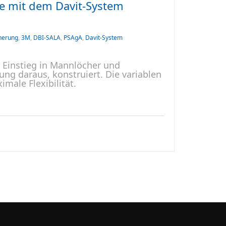
fe mit dem Davit-System
herung
,
3M
,
DBI-SALA
,
PSAgA
,
Davit-System
 Einstieg in Mannlöcher und
ng daraus, konstruiert. Die variablen
male Flexibilität.