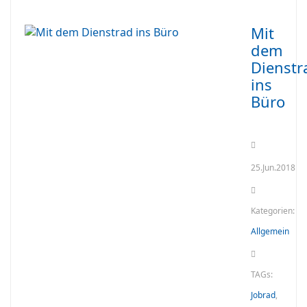
Mit
dem
Dienstr
ins
Büro
25.Jun.2018
Kategorien:
Allgemein
TAGs:
Jobrad
,