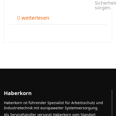
Sicherhei
sorgen.
weiterlesen
Haberkorn
Haberkorn ist führender Spezialist für Arbeitsschutz und
Industrietechnik mit europaweiter Systemversorgung.
Als Servicehändler versorgt Haberkorn vom Standort