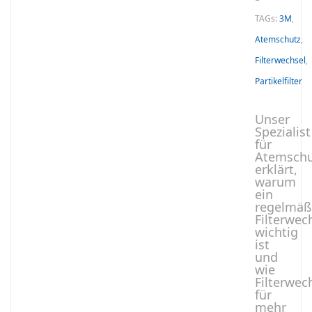
TAGs:
3M
,
Atemschutz
,
Filterwechsel
,
Partikelfilter
Unser
Spezialist
für
Atemschu
erklärt,
warum
ein
regelmäß
Filterwec
wichtig
ist
und
wie
Filterwec
für
mehr