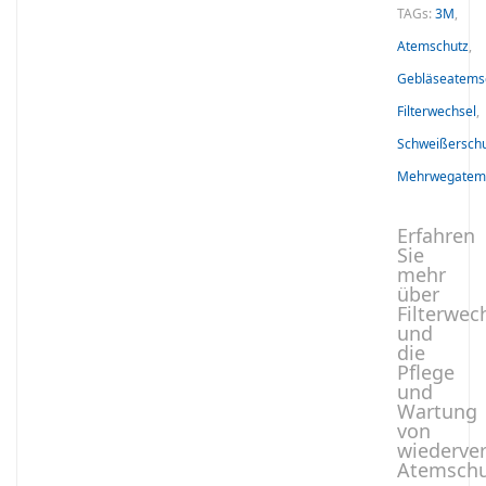
TAGs:
3M
,
Atemschutz
,
Gebläseatems
Filterwechsel
,
Schweißersch
Mehrwegatem
Erfahren
Sie
mehr
über
Filterwec
und
die
Pflege
und
Wartung
von
wiederve
Atemschu