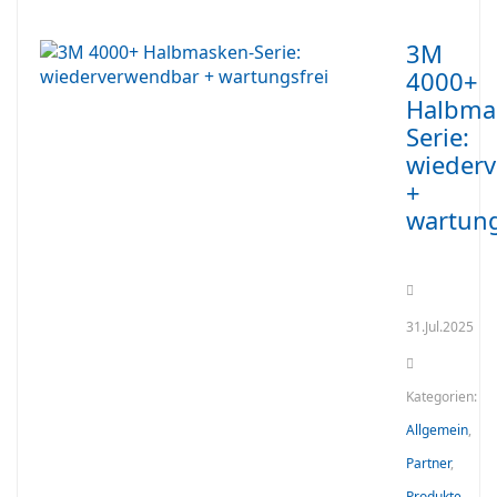
3M
4000+
Halbma
Serie:
wieder
+
wartung
31.Jul.2025
Kategorien:
Allgemein
,
Partner
,
Produkte