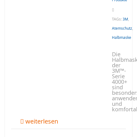
TAGs:
3M
,
Atemschutz
,
Halbmaske
Die
Halbmas
der
3M™-
Serie
4000+
sind
besonder
anwender
und
komforta
weiterlesen