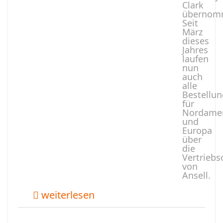
Clark
übernom
Seit
März
dieses
Jahres
laufen
nun
auch
alle
Bestellu
für
Nordamer
und
Europa
über
die
Vertriebs
von
Ansell.
weiterlesen