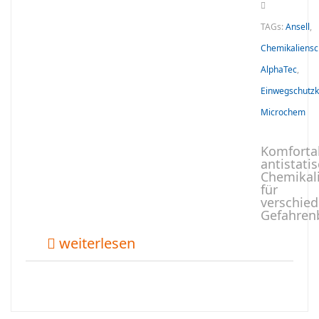
TAGs:
Ansell
,
Chemikaliensc
AlphaTec
,
Einwegschutzk
Microchem
Komfortab
antistati
Chemikal
für
verschie
Gefahren
weiterlesen