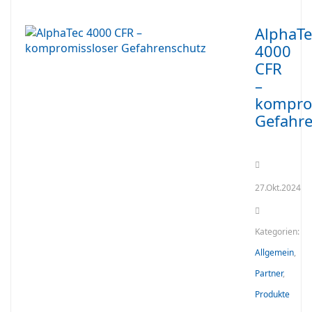
AlphaTe
4000
CFR
–
kompro
Gefahr
27.Okt.2024
Kategorien:
Allgemein
,
Partner
,
Produkte