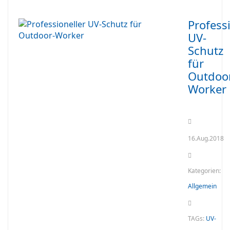
Profess
UV-
Schutz
für
Outdoo
Worker
16.Aug.2018
Kategorien:
Allgemein
TAGs:
UV-