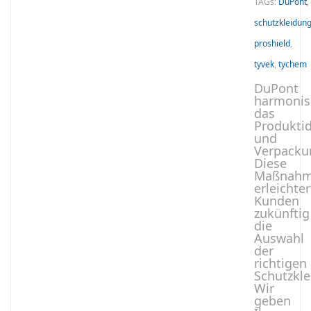
TAGs:
DuPont
,
schutzkleidun
proshield
,
tyvek
,
tychem
DuPont
harmonis
das
Produktid
und
Verpacku
Diese
Maßnah
erleichter
Kunden
zukünftig
die
Auswahl
der
richtigen
Schutzkle
Wir
geben